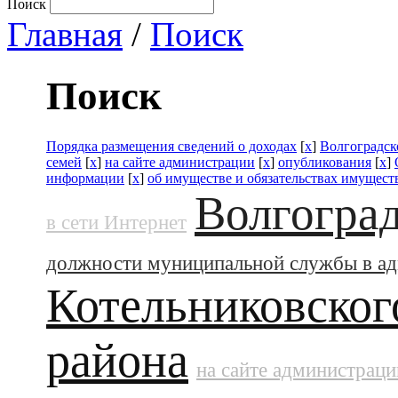
Поиск
Главная
/
Поиск
Поиск
Порядка размещения сведений о доходах
[
x
]
Волгоградск
семей
[
x
]
на сайте администрации
[
x
]
опубликования
[
x
]
информации
[
x
]
об имуществе и обязательствах имущест
Волгоград
в сети Интернет
должности муниципальной службы в а
Котельниковског
района
на сайте администраци