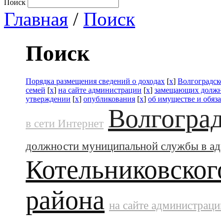
Поиск
Главная
/
Поиск
Поиск
Порядка размещения сведений о доходах
[
x
]
Волгоградск
семей
[
x
]
на сайте администрации
[
x
]
замещающих должн
утверждении
[
x
]
опубликования
[
x
]
об имуществе и обяз
Волгоград
в сети Интернет
должности муниципальной службы в а
Котельниковског
района
на сайте администраци