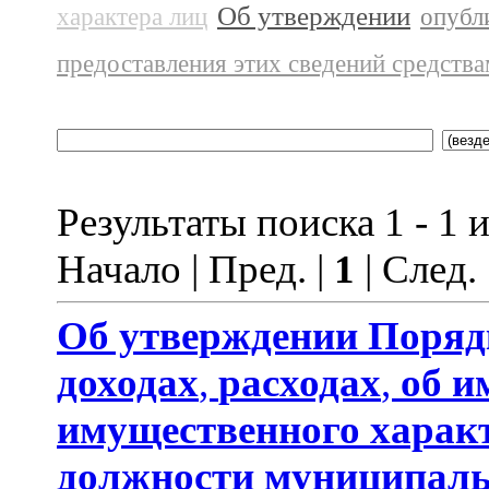
Об утверждении
характера лиц
опубл
предоставления этих сведений средств
Результаты поиска 1 - 1 и
Начало | Пред. |
1
| След.
Об утверждении
Поряд
доходах
,
расходах
,
об и
имущественного харак
должности муниципаль