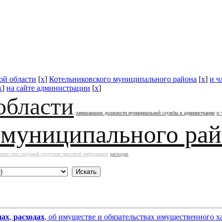
ой области
[
x
]
Котельниковского муниципального района
[
x
]
и ч
x
]
на сайте администрации
[
x
]
области
замещающих должности муниципальной службы в администрации
и 
 муниципального ра
ения этих сведений средствам массовой информации
расходах
дах
,
расходах
, об имуществе и обязательствах имущественного