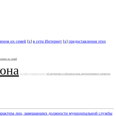
ленов их семей
[
x
]
в сети Интернет
[
x
]
предоставления этих
членов их семей
йона
на сайте администрации
об имуществе и обязательствах имущественного характера
 характера лиц, замещающих должности муниципальной службы