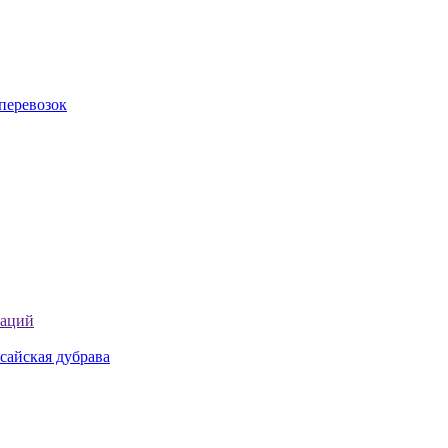
перевозок
таций
сайская дубрава