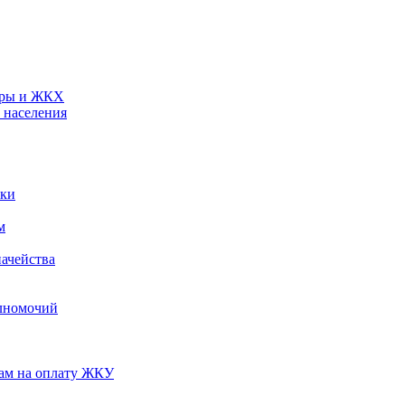
туры и ЖКХ
 населения
ики
м
ачейства
лномочий
нам на оплату ЖКУ