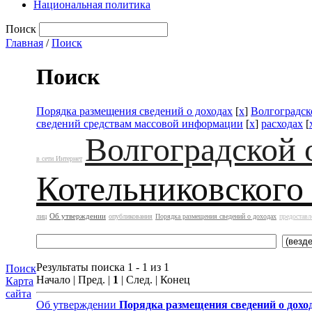
Национальная политика
Поиск
Главная
/
Поиск
Поиск
Порядка размещения сведений о доходах
[
x
]
Волгоградск
сведений средствам массовой информации
[
x
]
расходах
[
Волгоградской 
в сети Интернет
Котельниковского
Об утверждении
лиц
опубликования
Порядка размещения сведений о доходах
предоставл
Результаты поиска 1 - 1 из 1
Поиск
Начало | Пред. |
1
| След. | Конец
Карта
сайта
Об утверждении
Порядка размещения сведений о дохо