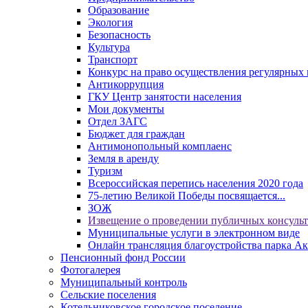
Образование
Экология
Безопасность
Культура
Транспорт
Конкурс на право осуществления регулярных 
Антикоррупция
ГКУ Центр занятости населения
Мои документы
Отдел ЗАГС
Бюджет для граждан
Антимонопольный комплаенс
Земля в аренду
Туризм
Всероссийская перепись населения 2020 года
75-летию Великой Победы посвящается...
ЗОЖ
Извещение о проведении публичных консуль
Муниципальные услуги в электронном виде
Онлайн трансляция благоустройства парка Ак
Пенсионный фонд России
Фотогалерея
Муниципальный контроль
Сельские поселения
Котельниковское городское поселение