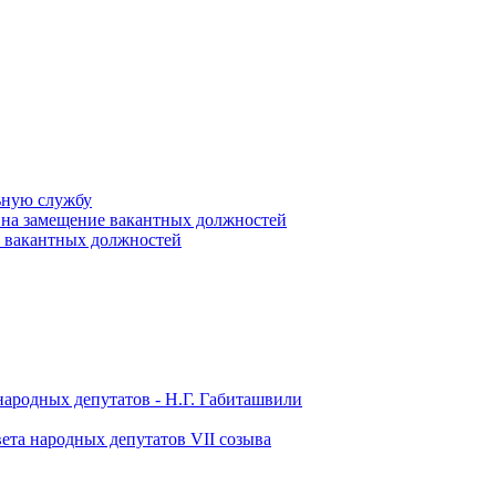
ьную службу
 на замещение вакантных должностей
е вакантных должностей
народных депутатов - Н.Г. Габиташвили
ета народных депутатов VII созыва