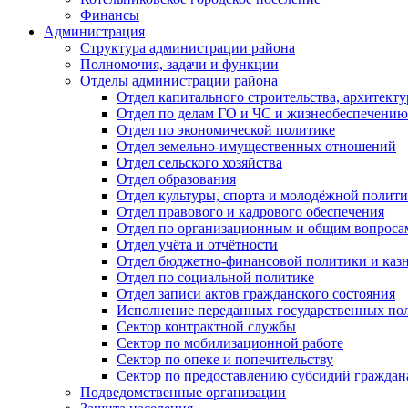
Финансы
Администрация
Структура администрации района
Полномочия, задачи и функции
Отделы администрации района
Отдел капитального строительства, архитек
Отдел по делам ГО и ЧС и жизнеобеспечению
Отдел по экономической политике
Отдел земельно-имущественных отношений
Отдел сельского хозяйства
Отдел образования
Отдел культуры, спорта и молодёжной полит
Отдел правового и кадрового обеспечения
Отдел по организационным и общим вопроса
Отдел учёта и отчётности
Отдел бюджетно-финансовой политики и казн
Отдел по социальной политике
Отдел записи актов гражданского состояния
Исполнение переданных государственных по
Сектор контрактной службы
Сектор по мобилизационной работе
Сектор по опеке и попечительству
Сектор по предоставлению субсидий гражда
Подведомственные организации