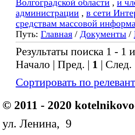
Волгоградской области
,
и чл
администрации
,
в сети Инте
средствам массовой информ
Путь:
Главная
/
Документы
/
Результаты поиска 1 - 1 и
Начало | Пред. |
1
| След.
Сортировать по релеван
© 2011 - 2020 kotelnikovo
ул. Ленина, 9