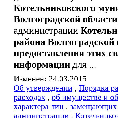
Котельниковского мун
Волгоградской области
администрации
Котельн
района
Волгоградской 
предоставления этих с
информации
для ...
Изменен: 24.03.2015
Об утверждении
,
Порядка р
расходах
,
об имуществе и о
характера лиц
,
замещающих 
администрации
,
Котельнико