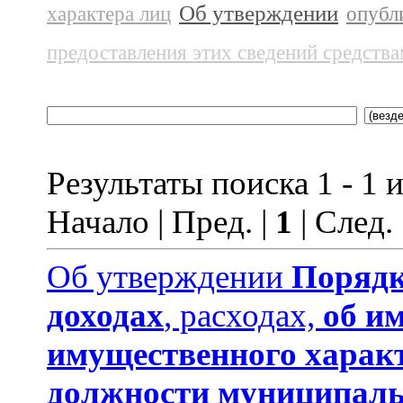
Об утверждении
характера лиц
опубл
предоставления этих сведений средств
Результаты поиска 1 - 1 и
Начало | Пред. |
1
| След.
Об утверждении
Порядк
доходах
, расходах,
об и
имущественного харак
должности муниципаль