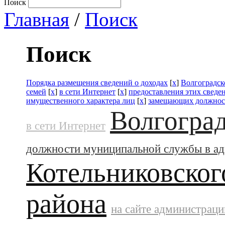
Поиск
Главная
/
Поиск
Поиск
Порядка размещения сведений о доходах
[
x
]
Волгоградск
семей
[
x
]
в сети Интернет
[
x
]
предоставления этих сведе
имущественного характера лиц
[
x
]
замещающих должнос
Волгоград
в сети Интернет
должности муниципальной службы в а
Котельниковског
района
на сайте администраци