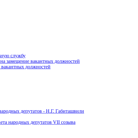
ьную службу
 на замещение вакантных должностей
е вакантных должностей
народных депутатов - Н.Г. Габиташвили
ета народных депутатов VII созыва