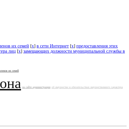
ленов их семей
[
x
]
в сети Интернет
[
x
]
предоставления этих
тера лиц
[
x
]
замещающих должности муниципальной службы в
членов их семей
йона
на сайте администрации
об имуществе и обязательствах имущественного характера