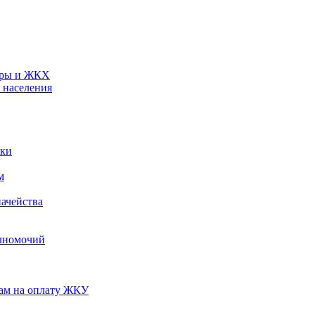
туры и ЖКХ
 населения
ики
м
ачейства
лномочий
нам на оплату ЖКУ