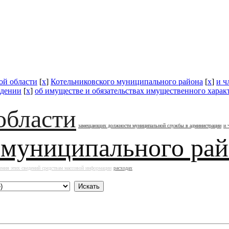
ой области
[
x
]
Котельниковского муниципального района
[
x
]
и ч
ждении
[
x
]
об имуществе и обязательствах имущественного харак
области
замещающих должности муниципальной службы в администрации
и 
 муниципального ра
ения этих сведений средствам массовой информации
расходах