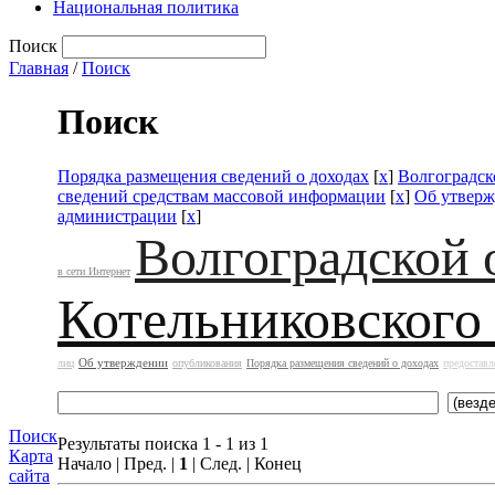
Национальная политика
Поиск
Главная
/
Поиск
Поиск
Порядка размещения сведений о доходах
[
x
]
Волгоградск
сведений средствам массовой информации
[
x
]
Об утвер
администрации
[
x
]
Волгоградской 
в сети Интернет
Котельниковского
Об утверждении
лиц
опубликования
Порядка размещения сведений о доходах
предоставл
Поиск
Результаты поиска 1 - 1 из 1
Карта
Начало | Пред. |
1
| След. | Конец
сайта