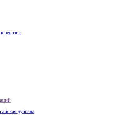
перевозок
таций
сайская дубрава