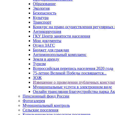
Образование
Экология
Безопасность
Культура
Транспорт
Конкурс на право осуществления регулярных 
Антикоррупция
ГКУ Центр занятости населения
Мои документы
Отдел ЗАГС
Бюджет для граждан
Антимонопольный комплаенс
Земля в аренду
Туризм
Всероссийская перепись населения 2020 года
75-летию Великой Победы посвящается...
ЗОЖ
Извещение о проведении публичных консуль
Муниципальные услуги в электронном виде
Онлайн трансляция благоустройства парка Ак
Пенсионный фонд России
Фотогалерея
Муниципальный контроль
Сельские поселения
Котельниковское городское поселение