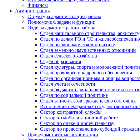
Финансы
Администрация
Структура администрации района
Полномочия, задачи и функции
Отделы администрации района
Отдел капитального строительства, архитек
Отдел по делам ГО и ЧС и жизнеобеспечению
Отдел по экономической политике
Отдел земельно-имущественных отношений
Отдел сельского хозяйства
Отдел образования
Отдел культуры, спорта и молодёжной полит
Отдел правового и кадрового обеспечения
Отдел по организационным и общим вопроса
Отдел учёта и отчётности
Отдел бюджетно-финансовой политики и казн
Отдел по социальной политике
Отдел записи актов гражданского состояния
Исполнение переданных государственных по
Сектор контрактной службы
Сектор по мобилизационной работе
Сектор по опеке и попечительству
Сектор по предоставлению субсидий гражда
Подведомственные организации