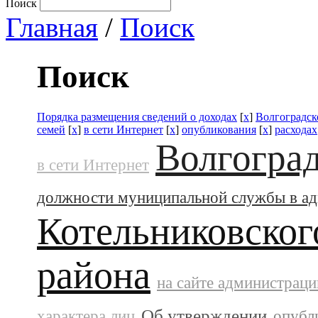
Поиск
Главная
/
Поиск
Поиск
Порядка размещения сведений о доходах
[
x
]
Волгоградск
семей
[
x
]
в сети Интернет
[
x
]
опубликования
[
x
]
расходах
Волгоград
в сети Интернет
должности муниципальной службы в а
Котельниковског
района
на сайте администраци
Об утверждении
характера лиц
опубл