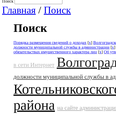
Поиск
Главная
/
Поиск
Поиск
Порядка размещения сведений о доходах
[
x
]
Волгоградск
должности муниципальной службы в администрации
[
x
обязательствах имущественного характера лиц
[
x
]
Об ут
Волгоград
в сети Интернет
должности муниципальной службы в а
Котельниковског
района
на сайте администраци