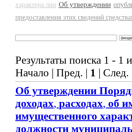
Об утверждении
характера лиц
опубл
предоставления этих сведений средств
Результаты поиска 1 - 1 и
Начало | Пред. |
1
| След.
Об утверждении
Поряд
доходах
,
расходах
,
об и
имущественного харак
должности муниципаль