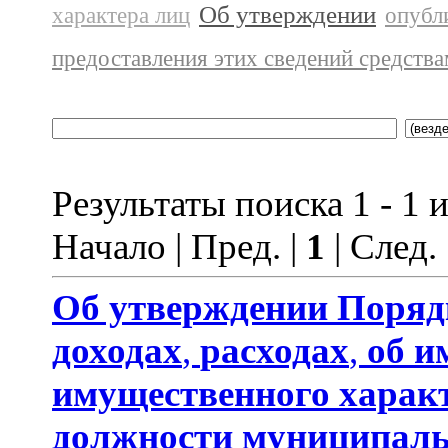
Об утверждении
характера лиц
опубл
предоставления этих сведений средств
Результаты поиска 1 - 1 и
Начало | Пред. |
1
| След.
Об утверждении
Поряд
доходах
,
расходах
,
об и
имущественного харак
должности муниципаль