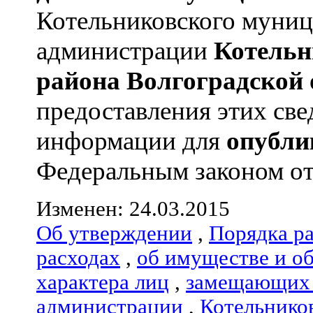
Котельниковского муницип
администрации
Котельн
района
Волгоградской 
предоставления этих све
информации для
опубли
Федеральным законом от 
Изменен: 24.03.2015
Об утверждении
,
Порядка р
расходах
,
об имуществе и о
характера лиц
,
замещающих 
администрации
,
Котельнико