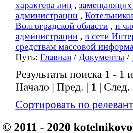
характера лиц
,
замещающих 
администрации
,
Котельнико
Волгоградской области
,
и чл
администрации
,
в сети Инте
средствам массовой информ
Путь:
Главная
/
Документы
/
Результаты поиска 1 - 1 и
Начало | Пред. |
1
| След.
Сортировать по релеван
© 2011 - 2020 kotelnikovo