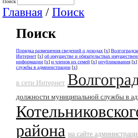
Поиск
Главная
/
Поиск
Поиск
Порядка размещения сведений о доходах
[
x
]
Волгоградск
Интернет
[
x
]
об имуществе и обязательствах имуществен
информации
[
x
]
и членов их семей
[
x
]
опубликования
[
x
службы в администрации
[
x
]
Волгоград
в сети Интернет
должности муниципальной службы в а
Котельниковског
района
на сайте администраци