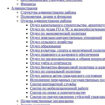
Финансы
Администрация
Структура администрации района
Полномочия, задачи и функции
Отделы администрации района
Отдел капитального строительства, архитек
Отдел по делам ГО и ЧС и жизнеобеспечению
Отдел по экономической политике
Отдел земельно-имущественных отношений
Отдел сельского хозяйства
Отдел образования
Отдел культуры, спорта и молодёжной полит
Отдел правового и кадрового обеспечения
Отдел по организационным и общим вопроса
Отдел учёта и отчётности
Отдел бюджетно-финансовой политики и казн
Отдел по социальной политике
Отдел записи актов гражданского состояния
Исполнение переданных государственных по
Сектор контрактной службы
Сектор по мобилизационной работе
Сектор по опеке и попечительству
Сектор по предоставлению субсидий гражда
Подведомственные организации