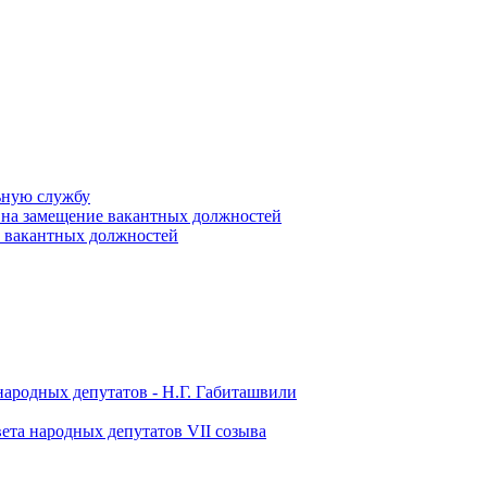
ьную службу
 на замещение вакантных должностей
е вакантных должностей
народных депутатов - Н.Г. Габиташвили
ета народных депутатов VII созыва