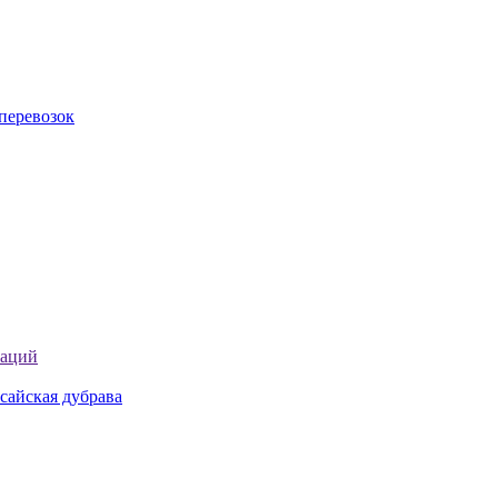
перевозок
таций
сайская дубрава