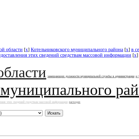
ой области
[
x
]
Котельниковского муниципального района
[
x
]
в с
едоставления этих сведений средствам массовой информации
[
x
области
замещающих должности муниципальной службы в администрации
и 
 муниципального ра
ения этих сведений средствам массовой информации
расходах