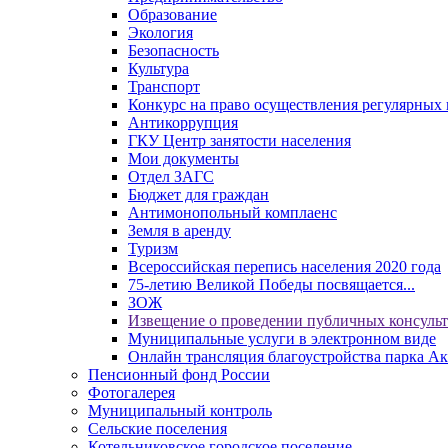
Образование
Экология
Безопасность
Культура
Транспорт
Конкурс на право осуществления регулярных 
Антикоррупция
ГКУ Центр занятости населения
Мои документы
Отдел ЗАГС
Бюджет для граждан
Антимонопольный комплаенс
Земля в аренду
Туризм
Всероссийская перепись населения 2020 года
75-летию Великой Победы посвящается...
ЗОЖ
Извещение о проведении публичных консуль
Муниципальные услуги в электронном виде
Онлайн трансляция благоустройства парка Ак
Пенсионный фонд России
Фотогалерея
Муниципальный контроль
Сельские поселения
Котельниковское городское поселение