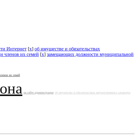
ети Интернет
[
x
]
об имуществе и обязательствах
]
и членов их семей
[
x
]
замещающих должности муниципальной
членов их семей
йона
на сайте администрации
об имуществе и обязательствах имущественного характера