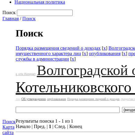
Национальная политика
Поиск
Главная
/
Поиск
Поиск
Порядка размещения сведений о доходах
[
x
]
Волгоградск
имущественного характера лиц
[
x
]
опубликования
[
x
]
пр
службы в администрации
[
x
]
Волгоградской 
в сети Интернет
Котельниковского
Об утверждении
лиц
опубликования
Порядка размещения сведений о доходах
предоставл
Результаты поиска 1 - 1 из 1
Поиск
Начало | Пред. |
1
| След. | Конец
Карта
сайта