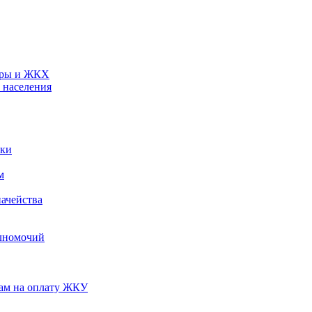
туры и ЖКХ
 населения
ики
м
ачейства
лномочий
нам на оплату ЖКУ