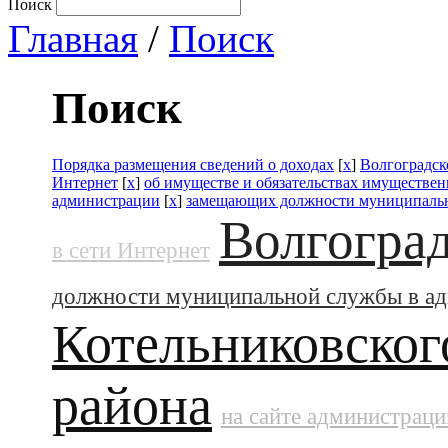
Поиск
Главная
/
Поиск
Поиск
Порядка размещения сведений о доходах
[
x
]
Волгоградск
Интернет
[
x
]
об имуществе и обязательствах имуществен
администрации
[
x
]
замещающих должности муниципальн
Волгоград
в сети Интернет
должности муниципальной службы в а
Котельниковског
района
на сайте администраци