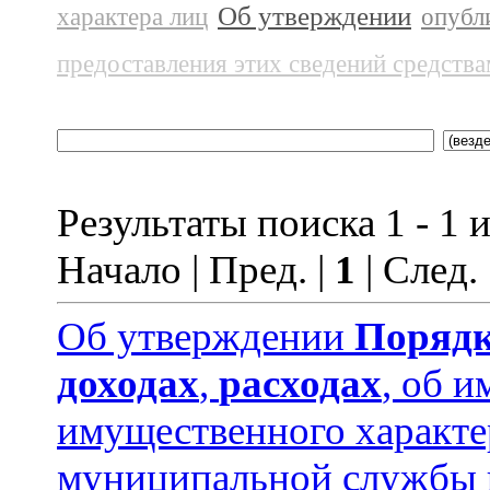
Об утверждении
характера лиц
опубл
предоставления этих сведений средств
Результаты поиска 1 - 1 и
Начало | Пред. |
1
| След.
Об утверждении
Порядк
доходах
,
расходах
, об и
имущественного характ
муниципальной службы 