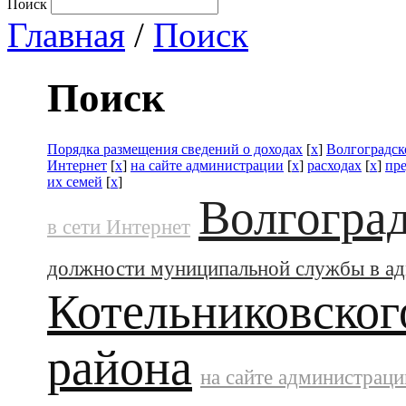
Поиск
Главная
/
Поиск
Поиск
Порядка размещения сведений о доходах
[
x
]
Волгоградск
Интернет
[
x
]
на сайте администрации
[
x
]
расходах
[
x
]
пр
их семей
[
x
]
Волгоград
в сети Интернет
должности муниципальной службы в а
Котельниковског
района
на сайте администраци