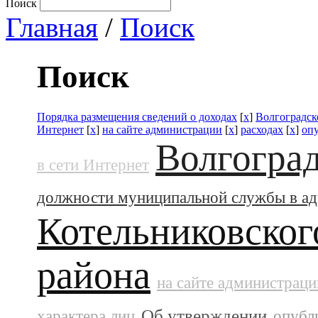
Поиск
Главная
/
Поиск
Поиск
Порядка размещения сведений о доходах
[
x
]
Волгоградск
Интернет
[
x
]
на сайте администрации
[
x
]
расходах
[
x
]
оп
Волгоград
в сети Интернет
должности муниципальной службы в а
Котельниковског
района
на сайте администраци
Об утверждении
характера лиц
опубл