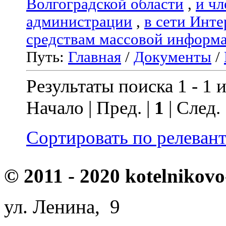
Волгоградской области
,
и чл
администрации
,
в сети Инте
средствам массовой информ
Путь:
Главная
/
Документы
/
Результаты поиска 1 - 1 и
Начало | Пред. |
1
| След.
Сортировать по релеван
© 2011 - 2020 kotelnikovo
ул. Ленина, 9