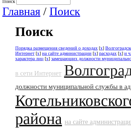
Поиск
Главная
/
Поиск
Поиск
Порядка размещения сведений о доходах
[
x
]
Волгоградск
Интернет
[
x
]
на сайте администрации
[
x
]
расходах
[
x
]
и ч
характера лиц
[
x
]
замещающих должности муниципально
Волгоград
в сети Интернет
должности муниципальной службы в а
Котельниковског
района
на сайте администраци