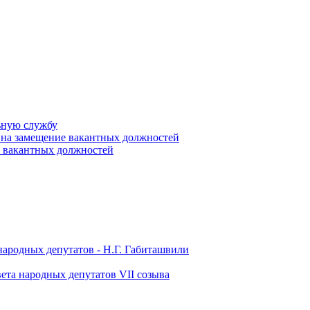
ьную службу
 на замещение вакантных должностей
е вакантных должностей
народных депутатов - Н.Г. Габиташвили
ета народных депутатов VII созыва