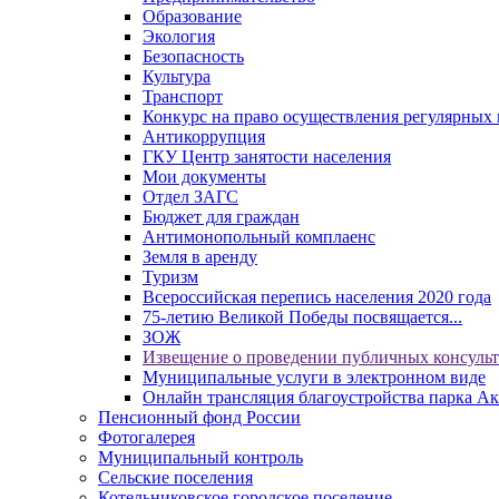
Образование
Экология
Безопасность
Культура
Транспорт
Конкурс на право осуществления регулярных 
Антикоррупция
ГКУ Центр занятости населения
Мои документы
Отдел ЗАГС
Бюджет для граждан
Антимонопольный комплаенс
Земля в аренду
Туризм
Всероссийская перепись населения 2020 года
75-летию Великой Победы посвящается...
ЗОЖ
Извещение о проведении публичных консуль
Муниципальные услуги в электронном виде
Онлайн трансляция благоустройства парка Ак
Пенсионный фонд России
Фотогалерея
Муниципальный контроль
Сельские поселения
Котельниковское городское поселение