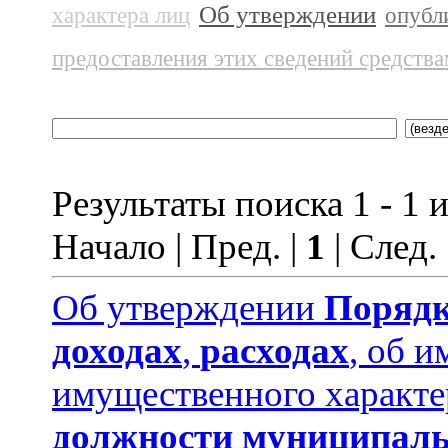
Об утверждении
характера лиц
опубл
предоставления этих сведений средств
Результаты поиска 1 - 1 и
Начало | Пред. |
1
| След.
Об утверждении
Порядк
доходах
,
расходах
, об и
имущественного характе
должности муниципаль