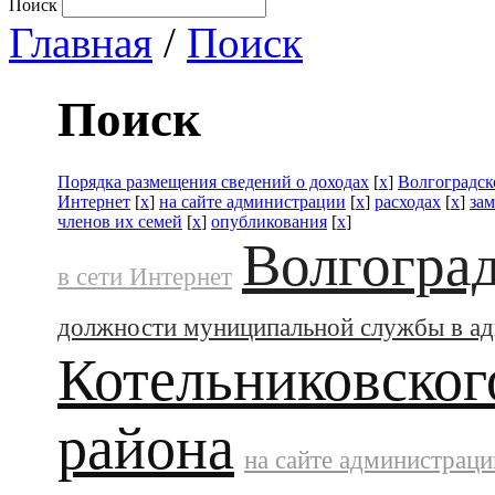
Поиск
Главная
/
Поиск
Поиск
Порядка размещения сведений о доходах
[
x
]
Волгоградск
Интернет
[
x
]
на сайте администрации
[
x
]
расходах
[
x
]
за
членов их семей
[
x
]
опубликования
[
x
]
Волгоград
в сети Интернет
должности муниципальной службы в а
Котельниковског
района
на сайте администраци