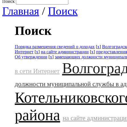
Поиск
Главная
/
Поиск
Поиск
Порядка размещения сведений о доходах
[
x
]
Волгоградск
Интернет
[
x
]
на сайте администрации
[
x
]
предоставления
Об утверждении
[
x
]
замещающих должности муниципаль
Волгоград
в сети Интернет
должности муниципальной службы в а
Котельниковског
района
на сайте администраци