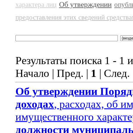
Об утверждении
характера лиц
опубл
предоставления этих сведений средств
Результаты поиска 1 - 1 и
Начало | Пред. |
1
| След.
Об утверждении
Поряд
доходах
, расходах, об и
имущественного характе
должности муниципаль