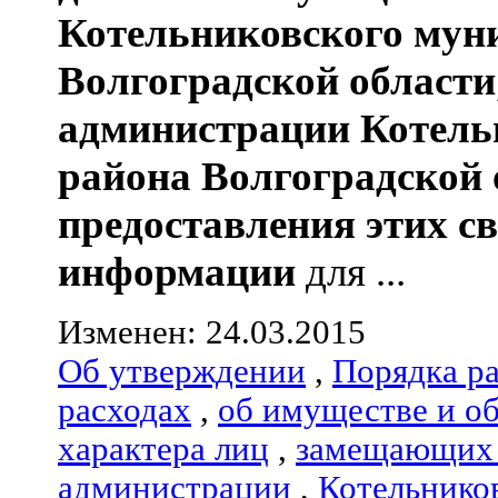
Котельниковского мун
Волгоградской области
администрации
Котель
района
Волгоградской 
предоставления этих с
информации
для ...
Изменен: 24.03.2015
Об утверждении
,
Порядка р
расходах
,
об имуществе и о
характера лиц
,
замещающих 
администрации
,
Котельнико