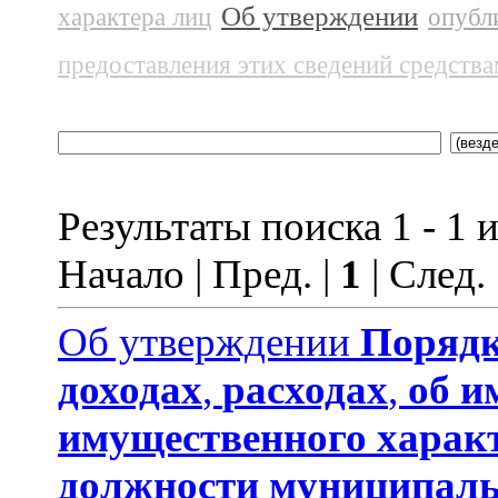
Об утверждении
характера лиц
опубл
предоставления этих сведений средств
Результаты поиска 1 - 1 и
Начало | Пред. |
1
| След.
Об утверждении
Порядк
доходах
,
расходах
,
об и
имущественного харак
должности муниципаль