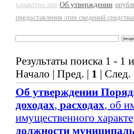
Об утверждении
характера лиц
опубл
предоставления этих сведений средств
Результаты поиска 1 - 1 и
Начало | Пред. |
1
| След.
Об утверждении
Поряд
доходах
,
расходах
, об и
имущественного характе
должности муниципаль