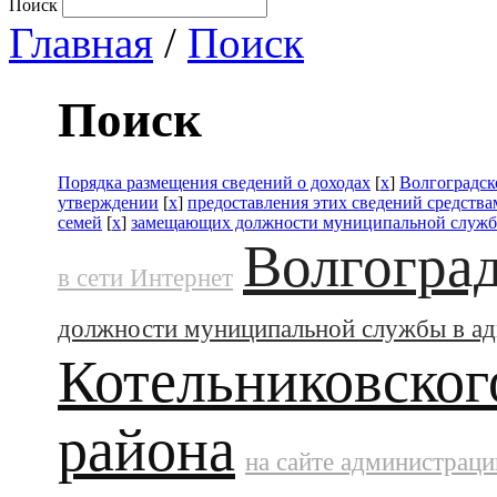
Поиск
Главная
/
Поиск
Поиск
Порядка размещения сведений о доходах
[
x
]
Волгоградск
утверждении
[
x
]
предоставления этих сведений средств
семей
[
x
]
замещающих должности муниципальной служб
Волгоград
в сети Интернет
должности муниципальной службы в а
Котельниковског
района
на сайте администраци