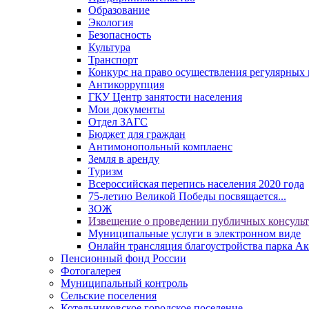
Образование
Экология
Безопасность
Культура
Транспорт
Конкурс на право осуществления регулярных 
Антикоррупция
ГКУ Центр занятости населения
Мои документы
Отдел ЗАГС
Бюджет для граждан
Антимонопольный комплаенс
Земля в аренду
Туризм
Всероссийская перепись населения 2020 года
75-летию Великой Победы посвящается...
ЗОЖ
Извещение о проведении публичных консуль
Муниципальные услуги в электронном виде
Онлайн трансляция благоустройства парка Ак
Пенсионный фонд России
Фотогалерея
Муниципальный контроль
Сельские поселения
Котельниковское городское поселение