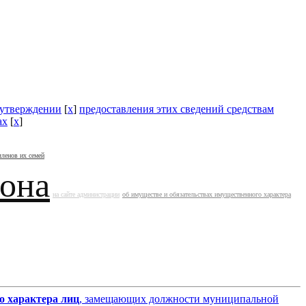
утверждении
[
x
]
предоставления этих сведений средствам
ах
[
x
]
членов их семей
йона
на сайте администрации
об имуществе и обязательствах имущественного характера
о характера лиц
, замещающих должности муниципальной