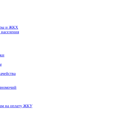
туры и ЖКХ
 населения
ики
м
ачейства
лномочий
нам на оплату ЖКУ