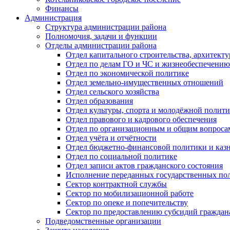
Финансы
Администрация
Структура администрации района
Полномочия, задачи и функции
Отделы администрации района
Отдел капитального строительства, архитек
Отдел по делам ГО и ЧС и жизнеобеспечению
Отдел по экономической политике
Отдел земельно-имущественных отношений
Отдел сельского хозяйства
Отдел образования
Отдел культуры, спорта и молодёжной полит
Отдел правового и кадрового обеспечения
Отдел по организационным и общим вопроса
Отдел учёта и отчётности
Отдел бюджетно-финансовой политики и казн
Отдел по социальной политике
Отдел записи актов гражданского состояния
Исполнение переданных государственных по
Сектор контрактной службы
Сектор по мобилизационной работе
Сектор по опеке и попечительству
Сектор по предоставлению субсидий гражда
Подведомственные организации