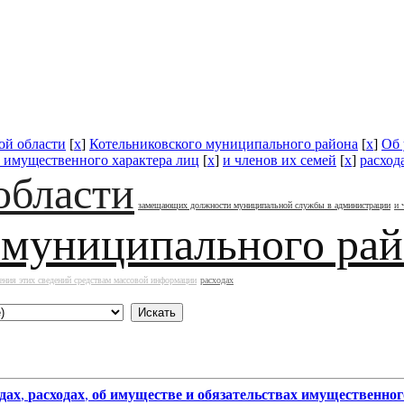
ой области
[
x
]
Котельниковского муниципального района
[
x
]
Об 
х имущественного характера лиц
[
x
]
и членов их семей
[
x
]
расход
области
замещающих должности муниципальной службы в администрации
и 
 муниципального ра
ения этих сведений средствам массовой информации
расходах
дах
,
расходах
,
об имуществе и обязательствах имущественног