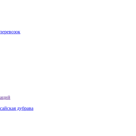
перевозок
таций
сайская дубрава