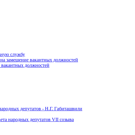
ьную службу
 на замещение вакантных должностей
е вакантных должностей
народных депутатов - Н.Г. Габиташвили
ета народных депутатов VII созыва