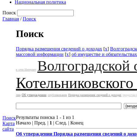
Национальная политика
Поиск
Главная
/
Поиск
Поиск
Порядка размещения сведений о доходах
[
x
]
Волгоградск
массовой информации
[
x
]
об имуществе и обязательства
Волгоградской 
в сети Интернет
Котельниковского
Об утверждении
лиц
опубликования
Порядка размещения сведений о доходах
предоставл
Результаты поиска 1 - 1 из 1
Поиск
Начало | Пред. |
1
| След. | Конец
Карта
сайта
Об утверждении
Порядка размещения сведений о дохо