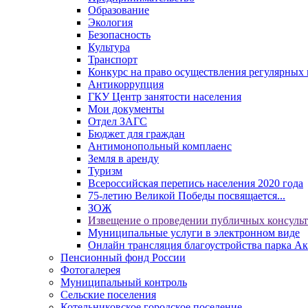
Образование
Экология
Безопасность
Культура
Транспорт
Конкурс на право осуществления регулярных 
Антикоррупция
ГКУ Центр занятости населения
Мои документы
Отдел ЗАГС
Бюджет для граждан
Антимонопольный комплаенс
Земля в аренду
Туризм
Всероссийская перепись населения 2020 года
75-летию Великой Победы посвящается...
ЗОЖ
Извещение о проведении публичных консуль
Муниципальные услуги в электронном виде
Онлайн трансляция благоустройства парка Ак
Пенсионный фонд России
Фотогалерея
Муниципальный контроль
Сельские поселения
Котельниковское городское поселение