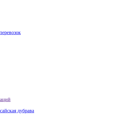
перевозок
таций
сайская дубрава