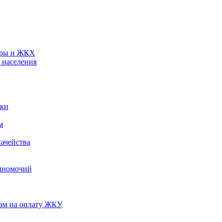
туры и ЖКХ
 населения
ики
м
ачейства
лномочий
нам на оплату ЖКУ