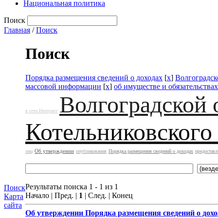
Национальная политика
Поиск
Главная
/
Поиск
Поиск
Порядка размещения сведений о доходах
[
x
]
Волгоградск
массовой информации
[
x
]
об имуществе и обязательства
Волгоградской 
в сети Интернет
Котельниковского
Об утверждении
лиц
опубликования
Порядка размещения сведений о доходах
предоставл
Результаты поиска 1 - 1 из 1
Поиск
Начало | Пред. |
1
| След. | Конец
Карта
сайта
Об утверждении
Порядка размещения сведений о дохо