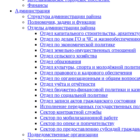
Финансы
Администрация
Структура администрации района
Полномочия, задачи и функции
Отделы администрации района
Отдел капитального строительства, архитек
Отдел по делам ГО и ЧС и жизнеобеспечению
Отдел по экономической политике
Отдел земельно-имущественных отношений
Отдел сельского хозяйства
Отдел образования
Отдел культуры, спорта и молодёжной полит
Отдел правового и кадрового обеспечения
Отдел по организационным и общим вопроса
Отдел учёта и отчётности
Отдел бюджетно-финансовой политики и казн
Отдел по социальной политике
Отдел записи актов гражданского состояния
Исполнение переданных государственных по
Сектор контрактной службы
Сектор по мобилизационной работе
Сектор по опеке и попечительству
Сектор по предоставлению субсидий гражда
Подведомственные организации