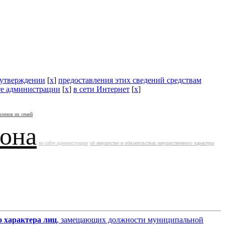
утверждении
[
x
]
предоставления этих сведений средствам
те администрации
[
x
]
в сети Интернет
[
x
]
членов их семей
йона
на сайте администрации
об имуществе и обязательствах имущественного характера
о характера лиц
, замещающих должности муниципальной