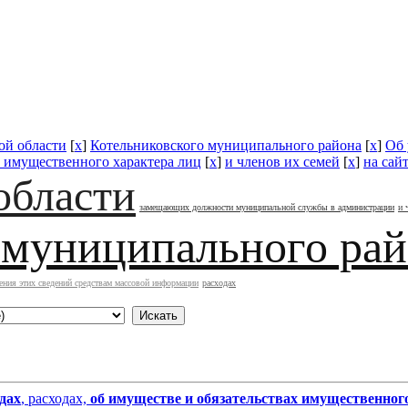
ой области
[
x
]
Котельниковского муниципального района
[
x
]
Об 
х имущественного характера лиц
[
x
]
и членов их семей
[
x
]
на сай
области
замещающих должности муниципальной службы в администрации
и 
 муниципального ра
ения этих сведений средствам массовой информации
расходах
дах
, расходах,
об имуществе и обязательствах имущественног