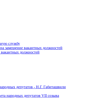
ьную службу
 на замещение вакантных должностей
е вакантных должностей
народных депутатов - Н.Г. Габиташвили
ета народных депутатов VII созыва