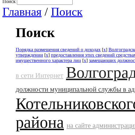
Поиск
Главная
/
Поиск
Поиск
Порядка размещения сведений о доходах
[
x
]
Волгоградск
утверждении
[
x
]
предоставления этих сведений средств
имущественного характера лиц
[
x
]
замещающих должнос
Волгоград
в сети Интернет
должности муниципальной службы в а
Котельниковског
района
на сайте администраци