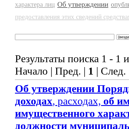
Об утверждении
характера лиц
опубл
предоставления этих сведений средств
Результаты поиска 1 - 1 и
Начало | Пред. |
1
| След.
Об утверждении
Поряд
доходах
, расходах,
об и
имущественного харак
должности муниципаль