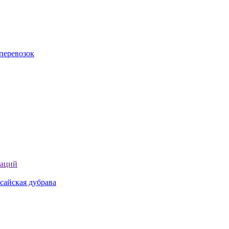
перевозок
таций
сайская дубрава