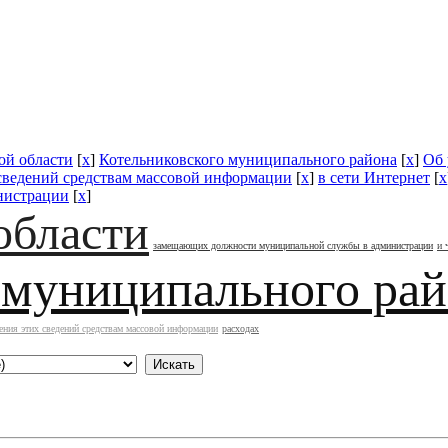
ой области
[
x
]
Котельниковского муниципального района
[
x
]
Об 
 сведений средствам массовой информации
[
x
]
в сети Интернет
[
x
нистрации
[
x
]
области
замещающих должности муниципальной службы в администрации
и 
 муниципального ра
ения этих сведений средствам массовой информации
расходах