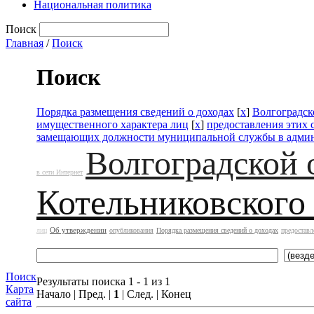
Национальная политика
Поиск
Главная
/
Поиск
Поиск
Порядка размещения сведений о доходах
[
x
]
Волгоградск
имущественного характера лиц
[
x
]
предоставления этих
замещающих должности муниципальной службы в адми
Волгоградской 
в сети Интернет
Котельниковского
Об утверждении
лиц
опубликования
Порядка размещения сведений о доходах
предоставл
Поиск
Результаты поиска 1 - 1 из 1
Карта
Начало | Пред. |
1
| След. | Конец
сайта