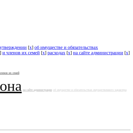
утверждении
[
x
]
об имуществе и обязательствах
]
и членов их семей
[
x
]
расходах
[
x
]
на сайте администрации
[
x
]
членов их семей
йона
на сайте администрации
об имуществе и обязательствах имущественного характера