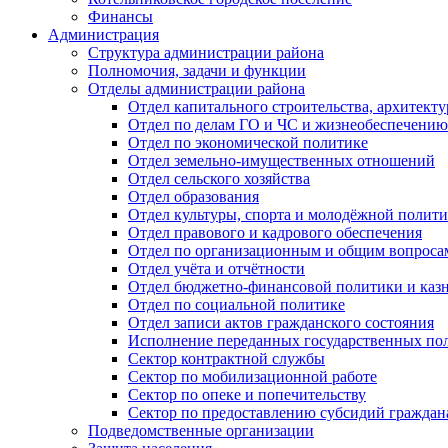
Финансы
Администрация
Структура администрации района
Полномочия, задачи и функции
Отделы администрации района
Отдел капитального строительства, архитек
Отдел по делам ГО и ЧС и жизнеобеспечению
Отдел по экономической политике
Отдел земельно-имущественных отношений
Отдел сельского хозяйства
Отдел образования
Отдел культуры, спорта и молодёжной полит
Отдел правового и кадрового обеспечения
Отдел по организационным и общим вопроса
Отдел учёта и отчётности
Отдел бюджетно-финансовой политики и казн
Отдел по социальной политике
Отдел записи актов гражданского состояния
Исполнение переданных государственных по
Сектор контрактной службы
Сектор по мобилизационной работе
Сектор по опеке и попечительству
Сектор по предоставлению субсидий гражда
Подведомственные организации