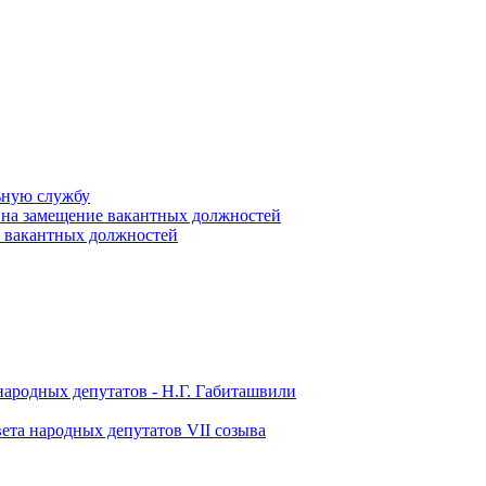
ьную службу
 на замещение вакантных должностей
е вакантных должностей
народных депутатов - Н.Г. Габиташвили
ета народных депутатов VII созыва