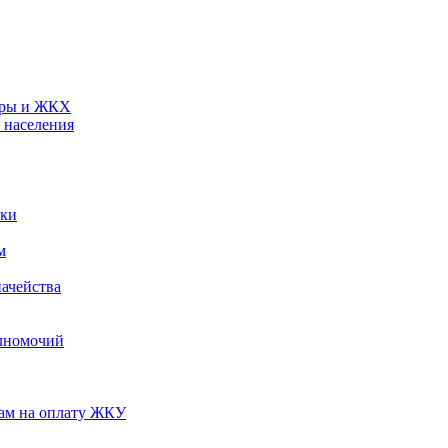
туры и ЖКХ
 населения
ики
м
ачейства
лномочий
нам на оплату ЖКУ