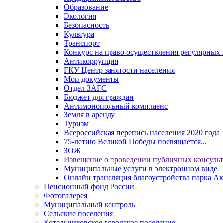
Образование
Экология
Безопасность
Культура
Транспорт
Конкурс на право осуществления регулярных 
Антикоррупция
ГКУ Центр занятости населения
Мои документы
Отдел ЗАГС
Бюджет для граждан
Антимонопольный комплаенс
Земля в аренду
Туризм
Всероссийская перепись населения 2020 года
75-летию Великой Победы посвящается...
ЗОЖ
Извещение о проведении публичных консуль
Муниципальные услуги в электронном виде
Онлайн трансляция благоустройства парка Ак
Пенсионный фонд России
Фотогалерея
Муниципальный контроль
Сельские поселения
Котельниковское городское поселение