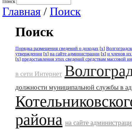
Поиск
Главная
/
Поиск
Поиск
Порядка размещения сведений о доходах
[
x
]
Волгоградск
утверждении
[
x
]
на сайте администрации
[
x
]
и членов их
[
x
]
предоставления этих сведений средствам массовой 
Волгоград
в сети Интернет
должности муниципальной службы в а
Котельниковског
района
на сайте администраци