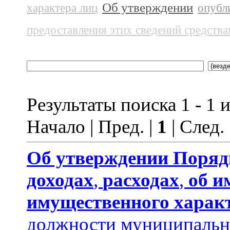
Об утверждении
характера лиц
опубл
предоставления этих сведений средств
Результаты поиска 1 - 1 и
Начало | Пред. |
1
| След.
Об утверждении
Поряд
доходах
,
расходах
,
об и
имущественного харак
должности муниципальн