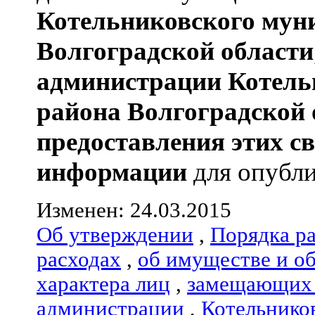
Котельниковского мун
Волгоградской области
администрации
Котель
района
Волгоградской 
предоставления этих с
информации
для опубли
Изменен: 24.03.2015
Об утверждении
,
Порядка р
расходах
,
об имуществе и о
характера лиц
,
замещающих 
администрации
,
Котельнико