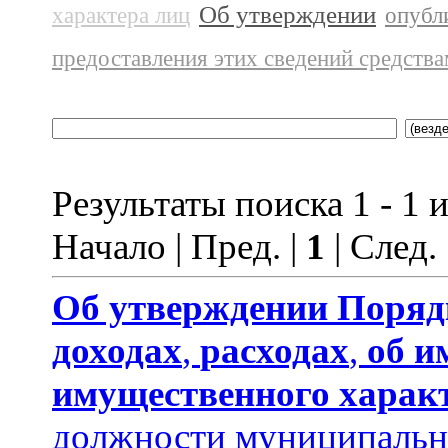
Об утверждении
характера лиц
опубл
предоставления этих сведений средств
Результаты поиска 1 - 1 и
Начало | Пред. |
1
| След.
Об утверждении
Поряд
доходах
,
расходах
,
об и
имущественного харак
должности муниципальн