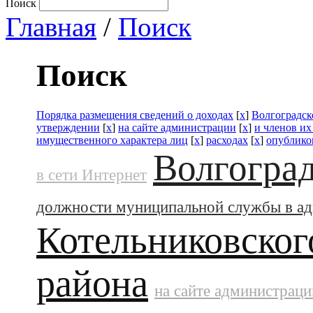
Поиск
Главная
/
Поиск
Поиск
Порядка размещения сведений о доходах
[
x
]
Волгоградск
утверждении
[
x
]
на сайте администрации
[
x
]
и членов их
имущественного характера лиц
[
x
]
расходах
[
x
]
опублико
Волгоград
в сети Интернет
должности муниципальной службы в а
Котельниковског
района
на сайте администраци