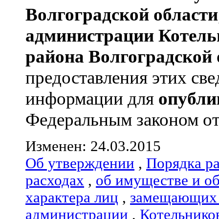
Волгоградской области
администрации
Котель
района
Волгоградской 
предоставления этих све
информации для
опубли
Федеральным законом от 0
Изменен: 24.03.2015
Об утверждении
,
Порядка р
расходах
,
об имуществе и о
характера лиц
,
замещающих 
администрации
,
Котельнико