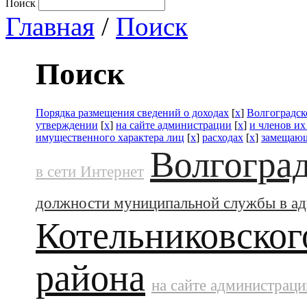
Поиск
Главная
/
Поиск
Поиск
Порядка размещения сведений о доходах
[
x
]
Волгоградск
утверждении
[
x
]
на сайте администрации
[
x
]
и членов их
имущественного характера лиц
[
x
]
расходах
[
x
]
замещающ
Волгоград
в сети Интернет
должности муниципальной службы в а
Котельниковског
района
на сайте администраци