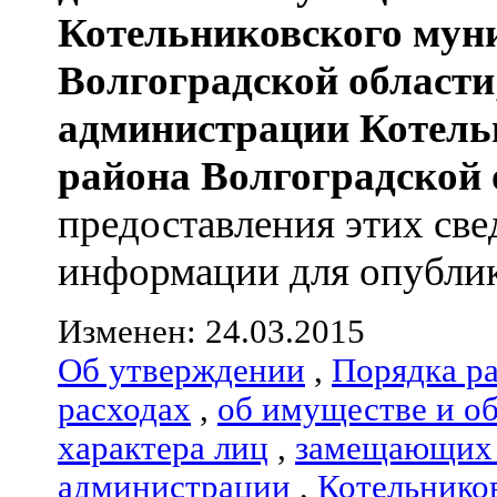
Котельниковского мун
Волгоградской области
администрации
Котель
района
Волгоградской 
предоставления этих све
информации для опублико
Изменен: 24.03.2015
Об утверждении
,
Порядка р
расходах
,
об имуществе и о
характера лиц
,
замещающих 
администрации
,
Котельнико