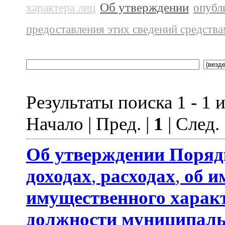
Об утверждении
характера лиц
опубл
предоставления этих сведений средств
Результаты поиска 1 - 1 и
Начало | Пред. |
1
| След.
Об утверждении
Поряд
доходах
,
расходах
,
об и
имущественного харак
должности муниципаль