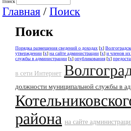
Поиск
Главная
/
Поиск
Поиск
Порядка размещения сведений о доходах
[
x
]
Волгоградск
утверждении
[
x
]
на сайте администрации
[
x
]
и членов их
службы в администрации
[
x
]
опубликования
[
x
]
предоста
Волгоград
в сети Интернет
должности муниципальной службы в а
Котельниковског
района
на сайте администраци