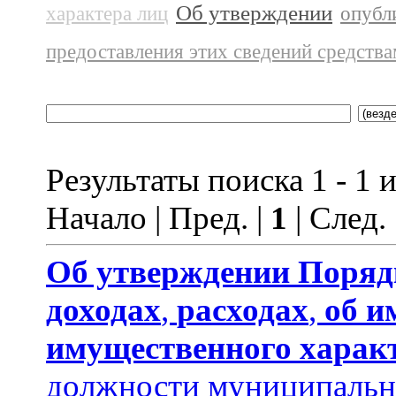
Об утверждении
характера лиц
опубл
предоставления этих сведений средств
Результаты поиска 1 - 1 и
Начало | Пред. |
1
| След.
Об утверждении
Поряд
доходах
,
расходах
,
об и
имущественного харак
должности муниципальн