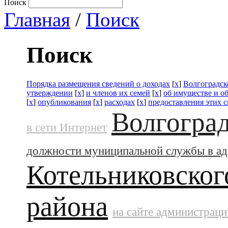
Поиск
Главная
/
Поиск
Поиск
Порядка размещения сведений о доходах
[
x
]
Волгоградск
утверждении
[
x
]
и членов их семей
[
x
]
об имуществе и о
[
x
]
опубликования
[
x
]
расходах
[
x
]
предоставления этих 
Волгоград
в сети Интернет
должности муниципальной службы в а
Котельниковског
района
на сайте администраци