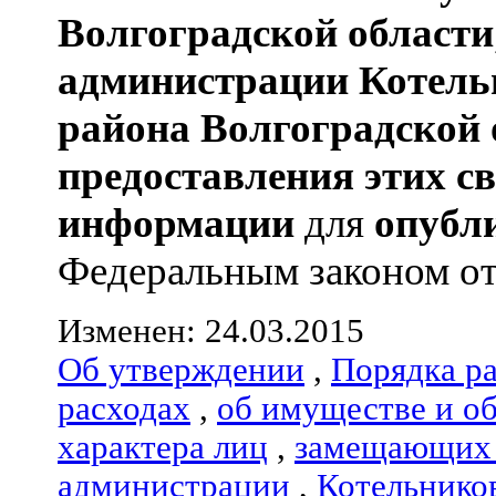
Волгоградской области
администрации
Котель
района
Волгоградской 
предоставления этих с
информации
для
опубл
Федеральным законом от 0
Изменен: 24.03.2015
Об утверждении
,
Порядка р
расходах
,
об имуществе и о
характера лиц
,
замещающих 
администрации
,
Котельнико