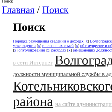
Поиск
Главная
/
Поиск
Поиск
Порядка размещения сведений о доходах
[
x
]
Волгоградск
утверждении
[
x
]
и членов их семей
[
x
]
об имуществе и о
[
x
]
опубликования
[
x
]
расходах
[
x
]
замещающих должност
Волгоград
в сети Интернет
должности муниципальной службы в а
Котельниковског
района
на сайте администраци