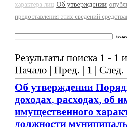
Об утверждении
характера лиц
опубл
предоставления этих сведений средств
Результаты поиска 1 - 1 и
Начало | Пред. |
1
| След.
Об утверждении
Поряд
доходах
,
расходах
,
об и
имущественного харак
должности муниципаль