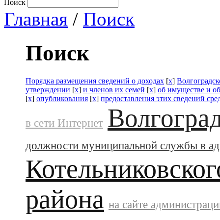
Поиск
Главная
/
Поиск
Поиск
Порядка размещения сведений о доходах
[
x
]
Волгоградск
утверждении
[
x
]
и членов их семей
[
x
]
об имуществе и о
[
x
]
опубликования
[
x
]
предоставления этих сведений ср
Волгоград
в сети Интернет
должности муниципальной службы в а
Котельниковског
района
на сайте администраци