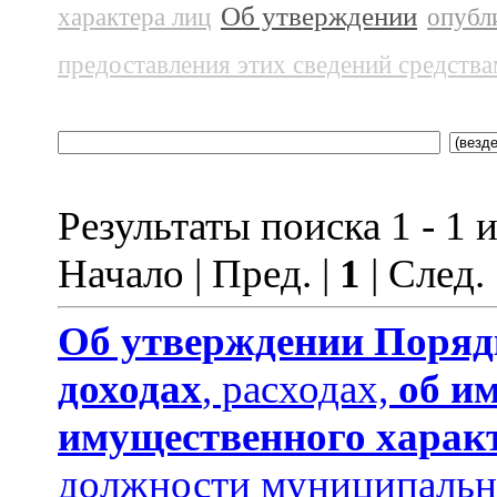
Об утверждении
характера лиц
опубл
предоставления этих сведений средств
Результаты поиска 1 - 1 и
Начало | Пред. |
1
| След.
Об утверждении
Поряд
доходах
, расходах,
об и
имущественного харак
должности муниципальн