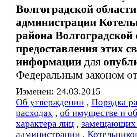
Волгоградской области
администрации
Котель
района
Волгоградской 
предоставления этих с
информации
для
опубл
Федеральным законом от 0
Изменен: 24.03.2015
Об утверждении
,
Порядка р
расходах
,
об имуществе и о
характера лиц
,
замещающих 
администрации
,
Котельнико