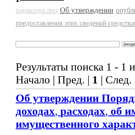
Об утверждении
характера лиц
опубл
предоставления этих сведений средств
Результаты поиска 1 - 1 и
Начало | Пред. |
1
| След.
Об утверждении
Поряд
доходах
,
расходах
,
об и
имущественного харак