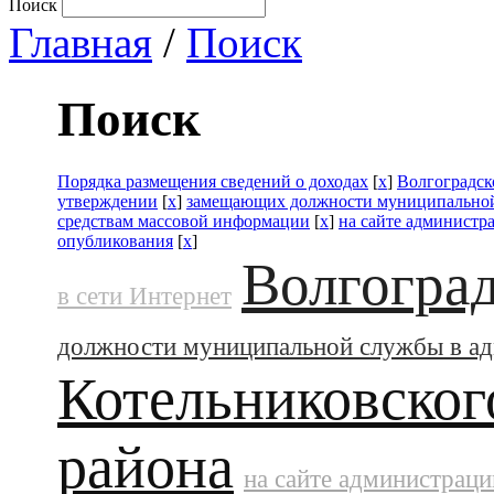
Поиск
Главная
/
Поиск
Поиск
Порядка размещения сведений о доходах
[
x
]
Волгоградск
утверждении
[
x
]
замещающих должности муниципальной
средствам массовой информации
[
x
]
на сайте администр
опубликования
[
x
]
Волгоград
в сети Интернет
должности муниципальной службы в а
Котельниковског
района
на сайте администраци