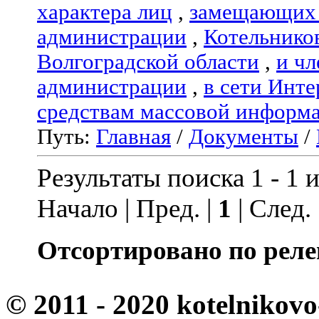
характера лиц
,
замещающих 
администрации
,
Котельнико
Волгоградской области
,
и чл
администрации
,
в сети Инте
средствам массовой информ
Путь:
Главная
/
Документы
/
Результаты поиска 1 - 1 и
Начало | Пред. |
1
| След.
Отсортировано по реле
© 2011 - 2020 kotelnikovo