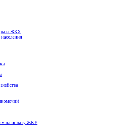
туры и ЖКХ
 населения
ики
м
ачейства
лномочий
нам на оплату ЖКУ