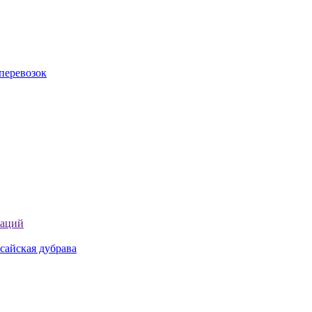
перевозок
таций
сайская дубрава