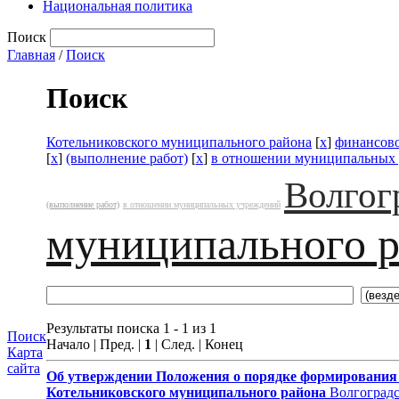
Национальная политика
Поиск
Главная
/
Поиск
Поиск
Котельниковского муниципального района
[
x
]
финансово
[
x
]
(выполнение работ)
[
x
]
в отношении муниципальных
Волгог
(выполнение работ)
в отношении муниципальных учреждений
муниципального 
Результаты поиска 1 - 1 из 1
Поиск
Начало | Пред. |
1
| След. | Конец
Карта
сайта
Об утверждении Положения
о порядке формирования
Котельниковского муниципального района
Волгоградс