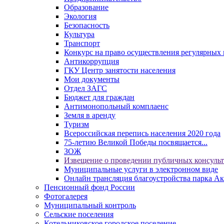
Образование
Экология
Безопасность
Культура
Транспорт
Конкурс на право осуществления регулярных 
Антикоррупция
ГКУ Центр занятости населения
Мои документы
Отдел ЗАГС
Бюджет для граждан
Антимонопольный комплаенс
Земля в аренду
Туризм
Всероссийская перепись населения 2020 года
75-летию Великой Победы посвящается...
ЗОЖ
Извещение о проведении публичных консуль
Муниципальные услуги в электронном виде
Онлайн трансляция благоустройства парка Ак
Пенсионный фонд России
Фотогалерея
Муниципальный контроль
Сельские поселения
Котельниковское городское поселение