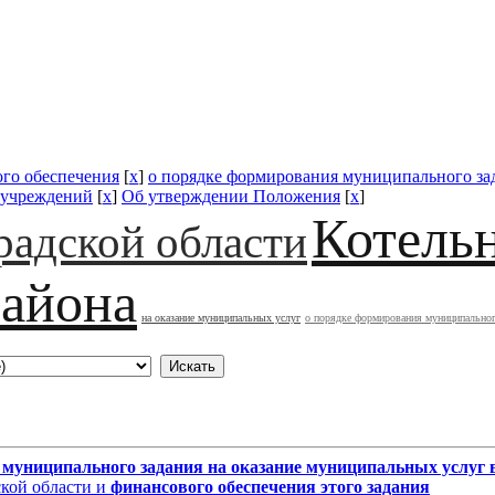
го обеспечения
[
x
]
о порядке формирования муниципального за
 учреждений
[
x
]
Об утверждении Положения
[
x
]
Котель
радской области
района
на оказание муниципальных услуг
о порядке формирования муниципальног
 муниципального задания
на оказание муниципальных услуг
кой области и
финансового обеспечения
этого задания