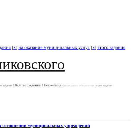
дания
[
x
]
на оказание муниципальных услуг
[
x
]
этого задания
никовского
Об утверждении Положения
о задания
финансового обеспечения
этого задания
в отношении муниципальных учреждений