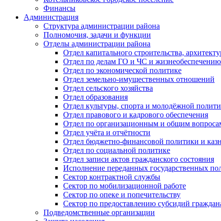
Финансы
Администрация
Структура администрации района
Полномочия, задачи и функции
Отделы администрации района
Отдел капитального строительства, архитек
Отдел по делам ГО и ЧС и жизнеобеспечению
Отдел по экономической политике
Отдел земельно-имущественных отношений
Отдел сельского хозяйства
Отдел образования
Отдел культуры, спорта и молодёжной полит
Отдел правового и кадрового обеспечения
Отдел по организационным и общим вопроса
Отдел учёта и отчётности
Отдел бюджетно-финансовой политики и казн
Отдел по социальной политике
Отдел записи актов гражданского состояния
Исполнение переданных государственных по
Сектор контрактной службы
Сектор по мобилизационной работе
Сектор по опеке и попечительству
Сектор по предоставлению субсидий гражда
Подведомственные организации