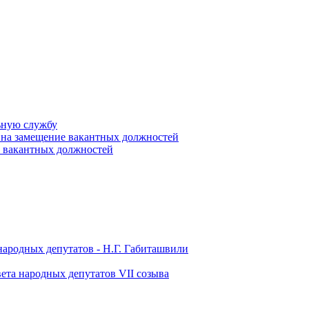
ьную службу
 на замещение вакантных должностей
е вакантных должностей
народных депутатов - Н.Г. Габиташвили
ета народных депутатов VII созыва