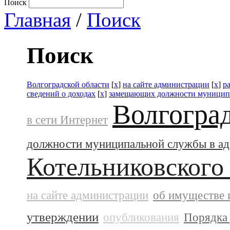
Поиск
Главная
/
Поиск
Поиск
Волгоградской области
[
x
]
на сайте администрации
[
x
]
р
сведений о доходах
[
x
]
замещающих должности муницип
Волгогра
в сети Интернет
должности муниципальной службы в а
Котельниковского
на сайте администрации
об имуществе 
утверждении
опубликования
Порядка 