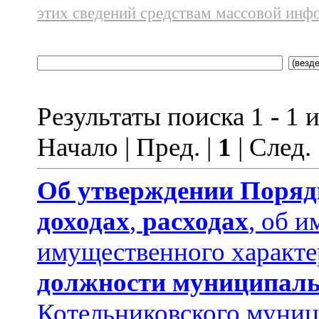
этих сведений средствам массовой инф
Результаты поиска 1 - 1 и
Начало | Пред. |
1
| След.
Об утверждении
Поряд
доходах
,
расходах
, об и
имущественного характе
должности муниципаль
Котельниковского муниц