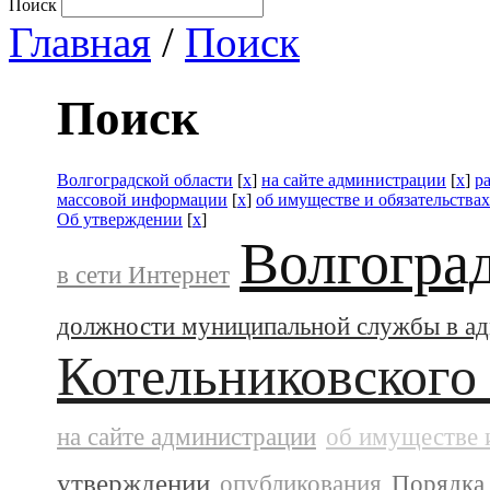
Поиск
Главная
/
Поиск
Поиск
Волгоградской области
[
x
]
на сайте администрации
[
x
]
р
массовой информации
[
x
]
об имуществе и обязательства
Об утверждении
[
x
]
Волгогра
в сети Интернет
должности муниципальной службы в а
Котельниковского
на сайте администрации
об имуществе 
утверждении
опубликования
Порядка 