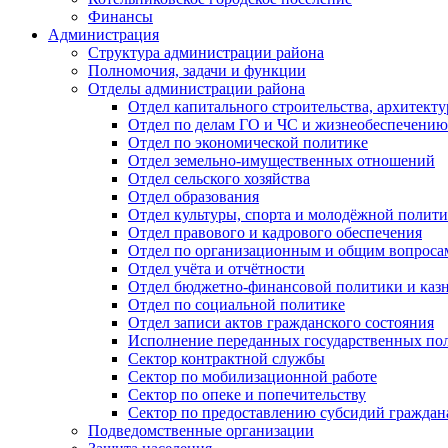
Финансы
Администрация
Структура администрации района
Полномочия, задачи и функции
Отделы администрации района
Отдел капитального строительства, архитек
Отдел по делам ГО и ЧС и жизнеобеспечению
Отдел по экономической политике
Отдел земельно-имущественных отношений
Отдел сельского хозяйства
Отдел образования
Отдел культуры, спорта и молодёжной полит
Отдел правового и кадрового обеспечения
Отдел по организационным и общим вопроса
Отдел учёта и отчётности
Отдел бюджетно-финансовой политики и казн
Отдел по социальной политике
Отдел записи актов гражданского состояния
Исполнение переданных государственных по
Сектор контрактной службы
Сектор по мобилизационной работе
Сектор по опеке и попечительству
Сектор по предоставлению субсидий гражда
Подведомственные организации