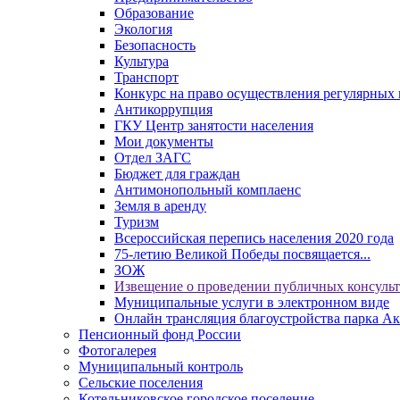
Образование
Экология
Безопасность
Культура
Транспорт
Конкурс на право осуществления регулярных 
Антикоррупция
ГКУ Центр занятости населения
Мои документы
Отдел ЗАГС
Бюджет для граждан
Антимонопольный комплаенс
Земля в аренду
Туризм
Всероссийская перепись населения 2020 года
75-летию Великой Победы посвящается...
ЗОЖ
Извещение о проведении публичных консуль
Муниципальные услуги в электронном виде
Онлайн трансляция благоустройства парка Ак
Пенсионный фонд России
Фотогалерея
Муниципальный контроль
Сельские поселения
Котельниковское городское поселение