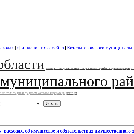
асходах
[
x
]
и членов их семей
[
x
]
Котельниковского муниципальн
области
замещающих должности муниципальной службы в администрации
и 
 муниципального ра
ения этих сведений средствам массовой информации
расходах
х,
расходах
,
об имуществе и обязательствах имущественного 