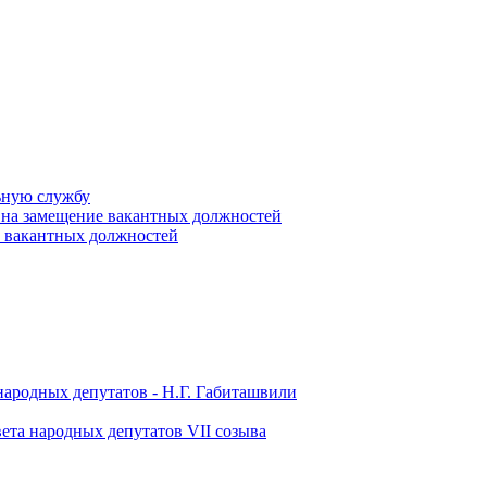
ьную службу
 на замещение вакантных должностей
е вакантных должностей
народных депутатов - Н.Г. Габиташвили
ета народных депутатов VII созыва