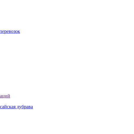
перевозок
таций
сайская дубрава