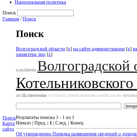
Национальная политика
Поиск
Главная
/
Поиск
Поиск
Волгоградской области
[
x
]
на сайте администрации
[
x
]
р
характера лиц
[
x
]
Волгоградской 
в сети Интернет
Котельниковского
Об утверждении
лиц
опубликования
Порядка размещения сведений о доходах
предоставл
Результаты поиска 1 - 1 из 1
Поиск
Начало | Пред. |
1
| След. | Конец
Карта
сайта
Об утверждении Порядка размещения сведений о дохода