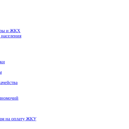
туры и ЖКХ
 населения
ики
м
ачейства
лномочий
нам на оплату ЖКУ