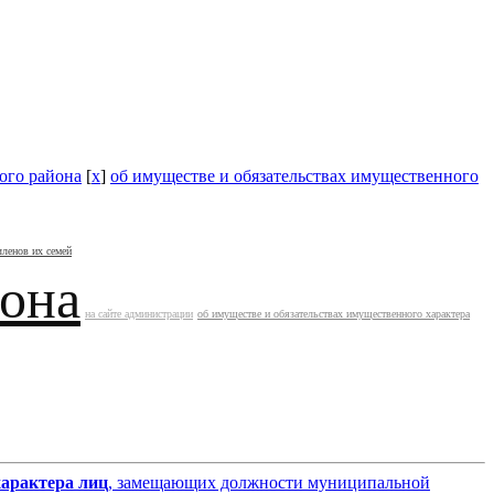
ого района
[
x
]
об имуществе и обязательствах имущественного
членов их семей
йона
на сайте администрации
об имуществе и обязательствах имущественного характера
характера лиц
, замещающих должности муниципальной