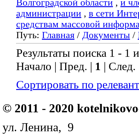
Волгоградской области
,
и чл
администрации
,
в сети Инте
средствам массовой информ
Путь:
Главная
/
Документы
/
Результаты поиска 1 - 1 и
Начало | Пред. |
1
| След.
Сортировать по релеван
© 2011 - 2020 kotelnikovo
ул. Ленина, 9