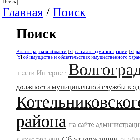
Поиск
Главная
/
Поиск
Поиск
Волгоградской области
[
x
]
на сайте администрации
[
x
]
р
[
x
]
об имуществе и обязательствах имущественного хара
Волгоград
в сети Интернет
должности муниципальной службы в а
Котельниковског
района
на сайте администраци
Об утверждении
характера лиц
опубл