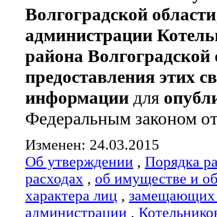
Волгоградской области
администрации
Котель
района
Волгоградской 
предоставления этих с
информации
для
опубл
Федеральным законом от 0
Изменен: 24.03.2015
Об утверждении
,
Порядка р
расходах
,
об имуществе и о
характера лиц
,
замещающих 
администрации
,
Котельнико