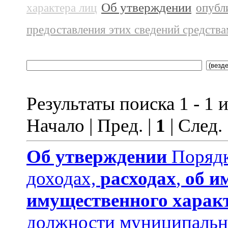
Об утверждении
характера лиц
опубл
предоставления этих сведений средств
Результаты поиска 1 - 1 и
Начало | Пред. |
1
| След.
Об утверждении
Порядк
доходах,
расходах
,
об и
имущественного харак
должности муниципальн