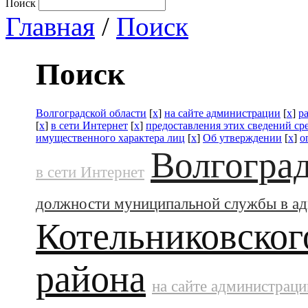
Поиск
Главная
/
Поиск
Поиск
Волгоградской области
[
x
]
на сайте администрации
[
x
]
р
[
x
]
в сети Интернет
[
x
]
предоставления этих сведений с
имущественного характера лиц
[
x
]
Об утверждении
[
x
]
о
Волгоград
в сети Интернет
должности муниципальной службы в а
Котельниковског
района
на сайте администраци