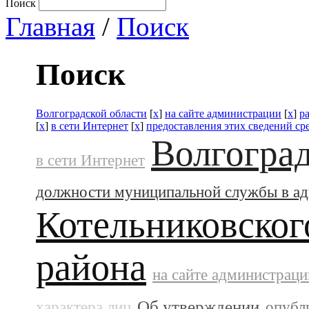
Поиск
Главная
/
Поиск
Поиск
Волгоградской области
[
x
]
на сайте администрации
[
x
]
р
[
x
]
в сети Интернет
[
x
]
предоставления этих сведений с
Волгоград
в сети Интернет
должности муниципальной службы в а
Котельниковског
района
на сайте администраци
Об утверждении
характера лиц
опубл