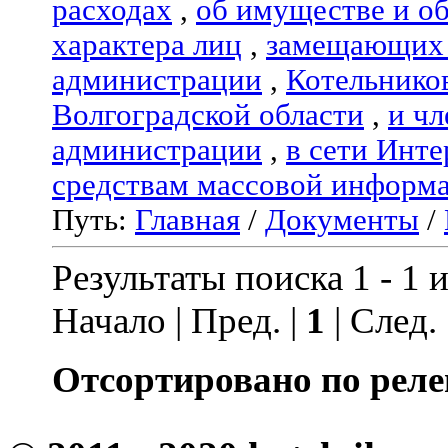
расходах
,
об имуществе и о
характера лиц
,
замещающих 
администрации
,
Котельнико
Волгоградской области
,
и чл
администрации
,
в сети Инте
средствам массовой информ
Путь:
Главная
/
Документы
/
Результаты поиска 1 - 1 и
Начало | Пред. |
1
| След.
Отсортировано по реле