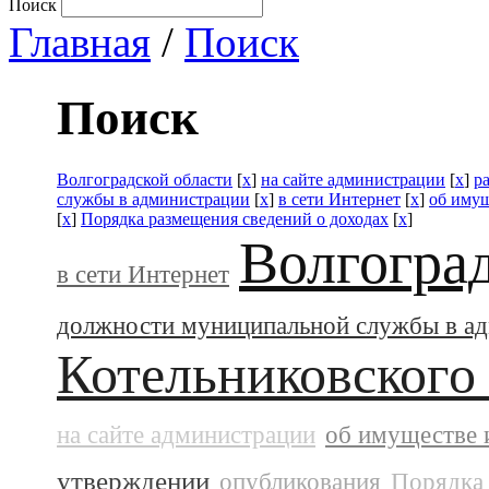
Поиск
Главная
/
Поиск
Поиск
Волгоградской области
[
x
]
на сайте администрации
[
x
]
р
службы в администрации
[
x
]
в сети Интернет
[
x
]
об имущ
[
x
]
Порядка размещения сведений о доходах
[
x
]
Волгогра
в сети Интернет
должности муниципальной службы в а
Котельниковского
на сайте администрации
об имуществе 
утверждении
опубликования
Порядка 