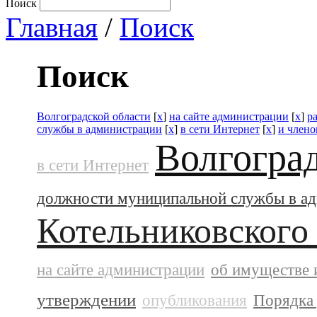
Поиск
Главная
/
Поиск
Поиск
Волгоградской области
[
x
]
на сайте администрации
[
x
]
р
службы в администрации
[
x
]
в сети Интернет
[
x
]
и члено
Волгогра
в сети Интернет
должности муниципальной службы в а
Котельниковского
на сайте администрации
об имуществе 
утверждении
опубликования
Порядка 