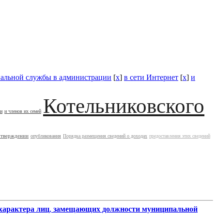
альной службы в администрации
[
x
]
в сети Интернет
[
x
]
и
Котельниковского
ии
и членов их семей
утверждении
опубликования
Порядка размещения сведений о доходах
предоставления этих сведений
характера лиц
,
замещающих должности муниципальной