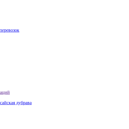
перевозок
таций
сайская дубрава