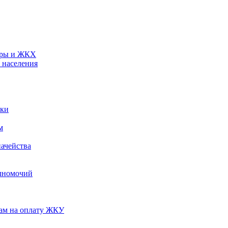
туры и ЖКХ
 населения
ики
м
ачейства
лномочий
нам на оплату ЖКУ