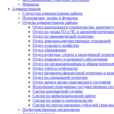
Финансы
Администрация
Структура администрации района
Полномочия, задачи и функции
Отделы администрации района
Отдел капитального строительства, архитек
Отдел по делам ГО и ЧС и жизнеобеспечению
Отдел по экономической политике
Отдел земельно-имущественных отношений
Отдел сельского хозяйства
Отдел образования
Отдел культуры, спорта и молодёжной полит
Отдел правового и кадрового обеспечения
Отдел по организационным и общим вопроса
Отдел учёта и отчётности
Отдел бюджетно-финансовой политики и казн
Отдел по социальной политике
Отдел записи актов гражданского состояния
Исполнение переданных государственных по
Сектор контрактной службы
Сектор по мобилизационной работе
Сектор по опеке и попечительству
Сектор по предоставлению субсидий гражда
Подведомственные организации