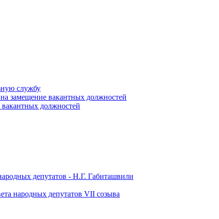
ьную службу
 на замещение вакантных должностей
е вакантных должностей
народных депутатов - Н.Г. Габиташвили
ета народных депутатов VII созыва