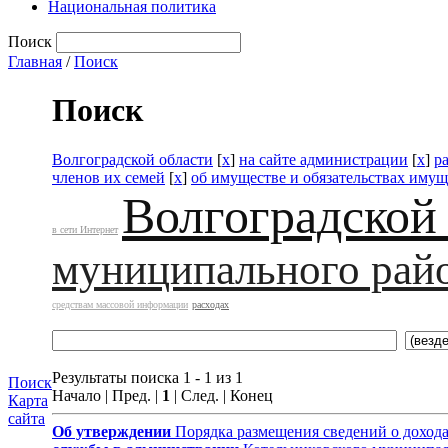
Национальная политика
Поиск
Главная
/
Поиск
Поиск
Волгоградской области
[
x
]
на сайте администрации
[
x
]
р
членов их семей
[
x
]
об имуществе и обязательствах имущ
Волгоградской
в сети Интернет
муниципального рай
средствам массовой информации
расходах
Результаты поиска 1 - 1 из 1
Поиск
Начало | Пред. |
1
| След. | Конец
Карта
сайта
Об утверждении
Порядка размещения сведений о доход