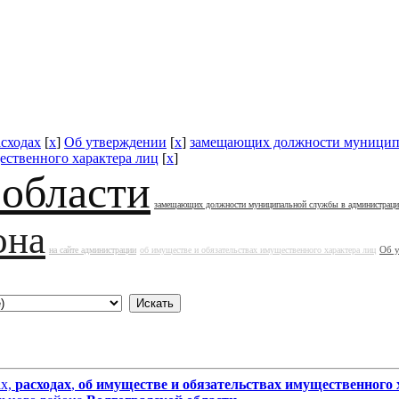
асходах
[
x
]
Об утверждении
[
x
]
замещающих должности муницип
ественного характера лиц
[
x
]
 области
замещающих должности муниципальной службы в администрац
она
Об 
на сайте администрации
об имуществе и обязательствах имущественного характера лиц
ах,
расходах
,
об имуществе и обязательствах имущественного 