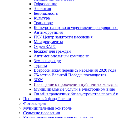
Образование
Экология
Безопасность
Культура
Транспорт
Конкурс на право осуществления регулярных 
Антикоррупция
ГКУ Центр занятости населения
Мои документы
Отдел ЗАГС
Бюджет для граждан
Антимонопольный комплаенс
Земля в аренду
Туризм
Всероссийская перепись населения 2020 года
75-летию Великой Победы посвящается...
ЗОЖ
Извещение о проведении публичных консуль
Муниципальные услуги в электронном виде
Онлайн трансляция благоустройства парка Ак
Пенсионный фонд России
Фотогалерея
Муниципальный контроль
Сельские поселения
Котельниковское городское поселение