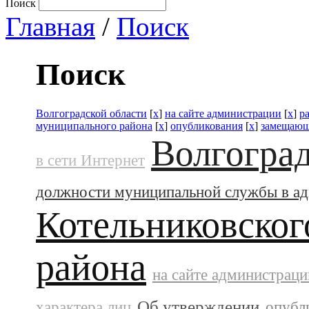
Поиск
Главная
/
Поиск
Поиск
Волгоградской области
[
x
]
на сайте администрации
[
x
]
р
муниципального района
[
x
]
опубликования
[
x
]
замещающ
Волгоград
в сети Интернет
должности муниципальной службы в а
Котельниковског
района
на сайте администраци
Об утверждении
характера лиц
опубл