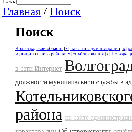
Поиск
Главная
/
Поиск
Поиск
Волгоградской области
[
x
]
на сайте администрации
[
x
]
р
муниципального района
[
x
]
опубликования
[
x
]
Порядка р
Волгоград
в сети Интернет
должности муниципальной службы в а
Котельниковског
района
на сайте администраци
Об утверждении
характера лиц
опубл