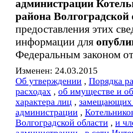
администрации
Котель
района
Волгоградской 
предоставления этих све
информации для
опубли
Федеральным законом от 0
Изменен: 24.03.2015
Об утверждении
,
Порядка р
расходах
,
об имуществе и о
характера лиц
,
замещающих 
администрации
,
Котельнико
Волгоградской области
,
и чл
администрации
,
в сети Инте