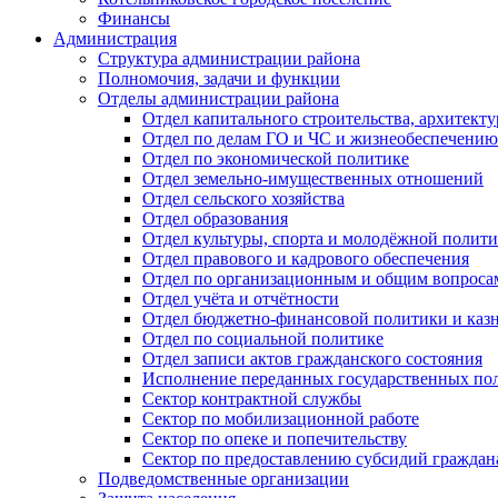
Финансы
Администрация
Структура администрации района
Полномочия, задачи и функции
Отделы администрации района
Отдел капитального строительства, архитек
Отдел по делам ГО и ЧС и жизнеобеспечению
Отдел по экономической политике
Отдел земельно-имущественных отношений
Отдел сельского хозяйства
Отдел образования
Отдел культуры, спорта и молодёжной полит
Отдел правового и кадрового обеспечения
Отдел по организационным и общим вопроса
Отдел учёта и отчётности
Отдел бюджетно-финансовой политики и казн
Отдел по социальной политике
Отдел записи актов гражданского состояния
Исполнение переданных государственных по
Сектор контрактной службы
Сектор по мобилизационной работе
Сектор по опеке и попечительству
Сектор по предоставлению субсидий гражда
Подведомственные организации