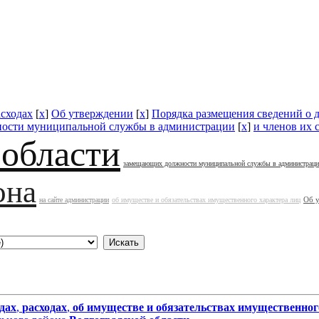
асходах
[
x
]
Об утверждении
[
x
]
Порядка размещения сведений о 
ости муниципальной службы в администрации
[
x
]
и членов их 
 области
замещающих должности муниципальной службы в администрац
она
Об 
на сайте администрации
об имуществе и обязательствах имущественного характера лиц
дах
,
расходах
,
об имуществе и обязательствах имущественног