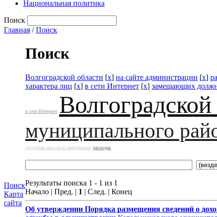
Национальная политика
Поиск
Главная
/
Поиск
Поиск
Волгоградской области
[
x
]
на сайте администрации
[
x
]
р
характера лиц
[
x
]
в сети Интернет
[
x
]
замещающих должн
Волгоградской
в сети Интернет
муниципального рай
средствам массовой информации
расходах
Результаты поиска 1 - 1 из 1
Поиск
Начало | Пред. |
1
| След. | Конец
Карта
сайта
Об утверждении
Порядка размещения сведений о дохо