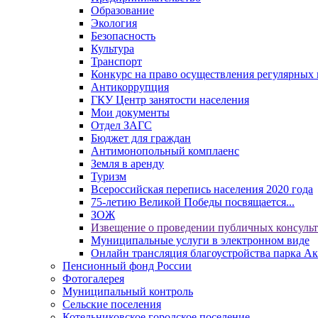
Образование
Экология
Безопасность
Культура
Транспорт
Конкурс на право осуществления регулярных 
Антикоррупция
ГКУ Центр занятости населения
Мои документы
Отдел ЗАГС
Бюджет для граждан
Антимонопольный комплаенс
Земля в аренду
Туризм
Всероссийская перепись населения 2020 года
75-летию Великой Победы посвящается...
ЗОЖ
Извещение о проведении публичных консуль
Муниципальные услуги в электронном виде
Онлайн трансляция благоустройства парка Ак
Пенсионный фонд России
Фотогалерея
Муниципальный контроль
Сельские поселения
Котельниковское городское поселение