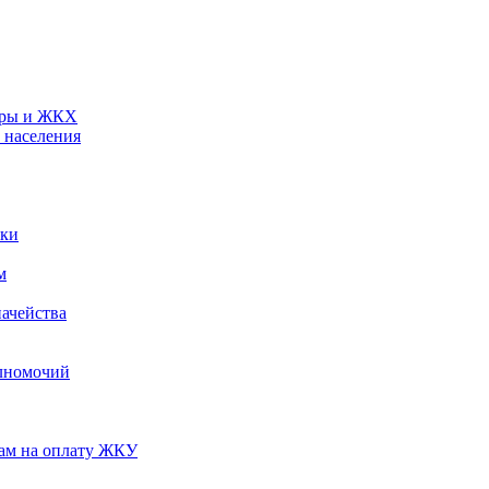
туры и ЖКХ
 населения
ики
м
ачейства
лномочий
нам на оплату ЖКУ