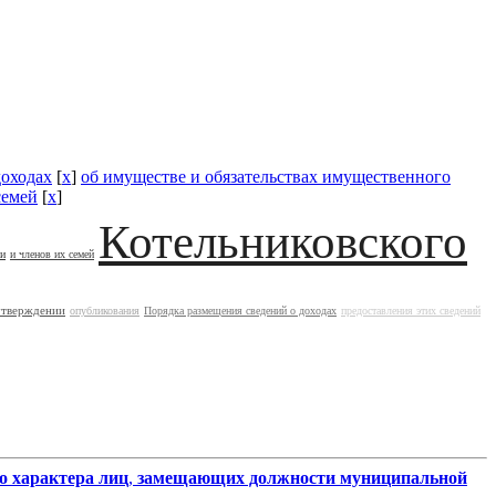
доходах
[
x
]
об имуществе и обязательствах имущественного
семей
[
x
]
Котельниковского
ии
и членов их семей
утверждении
опубликования
Порядка размещения сведений о доходах
предоставления этих сведений
о характера лиц
,
замещающих должности муниципальной