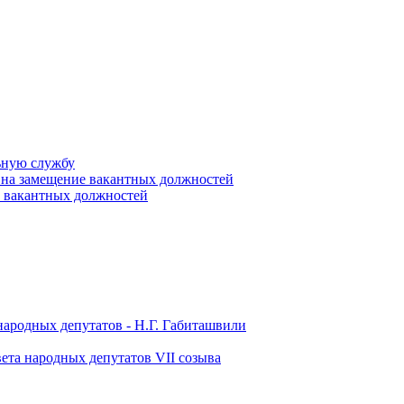
ьную службу
 на замещение вакантных должностей
е вакантных должностей
народных депутатов - Н.Г. Габиташвили
ета народных депутатов VII созыва