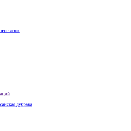
перевозок
таций
сайская дубрава