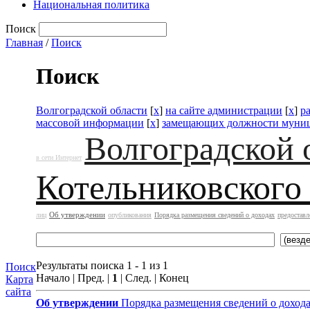
Национальная политика
Поиск
Главная
/
Поиск
Поиск
Волгоградской области
[
x
]
на сайте администрации
[
x
]
р
массовой информации
[
x
]
замещающих должности муниц
Волгоградской 
в сети Интернет
Котельниковского
Об утверждении
лиц
опубликования
Порядка размещения сведений о доходах
предоставл
Результаты поиска 1 - 1 из 1
Поиск
Начало | Пред. |
1
| След. | Конец
Карта
сайта
Об утверждении
Порядка размещения сведений о доход