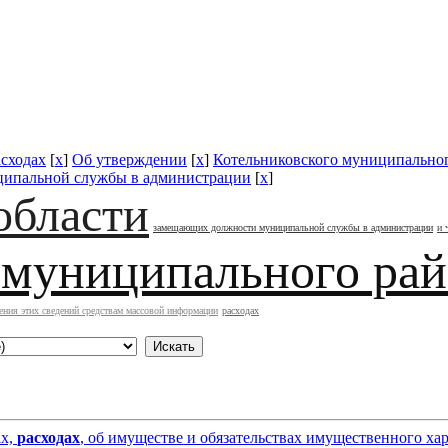
асходах
[
x
]
Об утверждении
[
x
]
Котельниковского муниципально
ипальной службы в администрации
[
x
]
области
замещающих должности муниципальной службы в администрации
и 
 муниципального ра
ения этих сведений средствам массовой информации
расходах
ах,
расходах
, об имуществе и обязательствах имущественного ха