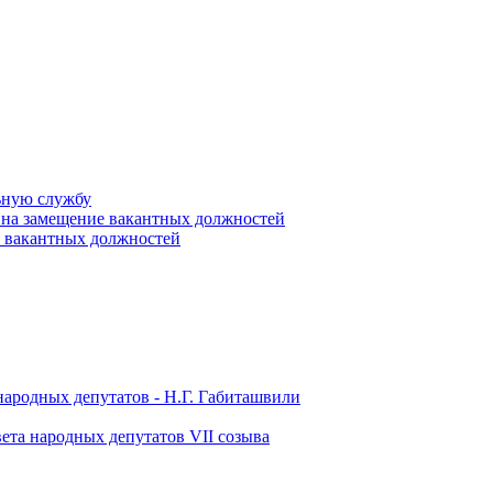
ьную службу
 на замещение вакантных должностей
е вакантных должностей
народных депутатов - Н.Г. Габиташвили
ета народных депутатов VII созыва