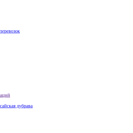
перевозок
таций
сайская дубрава