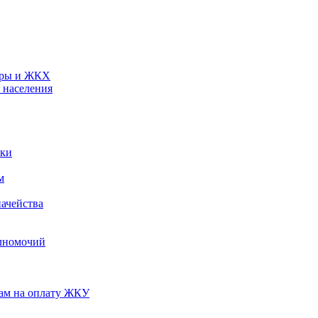
туры и ЖКХ
 населения
ики
м
ачейства
лномочий
нам на оплату ЖКУ