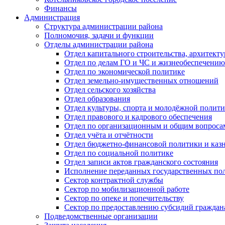
Финансы
Администрация
Структура администрации района
Полномочия, задачи и функции
Отделы администрации района
Отдел капитального строительства, архитек
Отдел по делам ГО и ЧС и жизнеобеспечению
Отдел по экономической политике
Отдел земельно-имущественных отношений
Отдел сельского хозяйства
Отдел образования
Отдел культуры, спорта и молодёжной полит
Отдел правового и кадрового обеспечения
Отдел по организационным и общим вопроса
Отдел учёта и отчётности
Отдел бюджетно-финансовой политики и казн
Отдел по социальной политике
Отдел записи актов гражданского состояния
Исполнение переданных государственных по
Сектор контрактной службы
Сектор по мобилизационной работе
Сектор по опеке и попечительству
Сектор по предоставлению субсидий гражда
Подведомственные организации