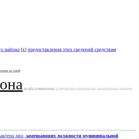
го района
[
x
]
предоставления этих сведений средствам
членов их семей
йона
на сайте администрации
об имуществе и обязательствах имущественного характера
рактера лиц,
замещающих должности муниципальной