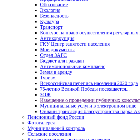
Образование
Экология
Безопасность
Культура
Транспорт
Конкурс на право осуществления регулярных 
Антикоррупция
ГКУ Центр занятости населения
Мои документы
Отдел ЗАГС
Бюджет для граждан
Антимонопольный комплаенс
Земля в аренду
Туризм
Всероссийская перепись населения 2020 года
75-летию Великой Победы посвящается...
ЗОЖ
Извещение о проведении публичных консуль
Муниципальные услуги в электронном виде
Онлайн трансляция благоустройства парка Ак
Пенсионный фонд России
Фотогалерея
Муниципальный контроль
Сельские поселения
Котельниковское городское поселение