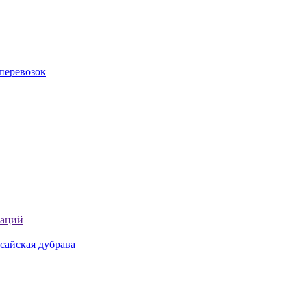
перевозок
таций
сайская дубрава