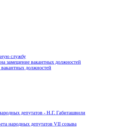
ьную службу
 на замещение вакантных должностей
е вакантных должностей
народных депутатов - Н.Г. Габиташвили
ета народных депутатов VII созыва