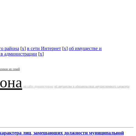
го района
[
x
]
в сети Интернет
[
x
]
об имуществе и
в администрации
[
x
]
членов их семей
йона
на сайте администрации
об имуществе и обязательствах имущественного характера
характера лиц
,
замещающих должности муниципальной