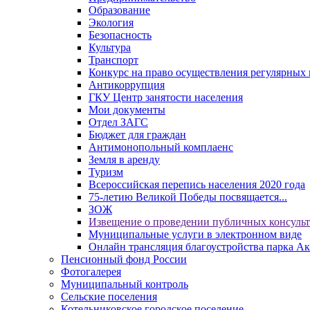
Образование
Экология
Безопасность
Культура
Транспорт
Конкурс на право осуществления регулярных 
Антикоррупция
ГКУ Центр занятости населения
Мои документы
Отдел ЗАГС
Бюджет для граждан
Антимонопольный комплаенс
Земля в аренду
Туризм
Всероссийская перепись населения 2020 года
75-летию Великой Победы посвящается...
ЗОЖ
Извещение о проведении публичных консуль
Муниципальные услуги в электронном виде
Онлайн трансляция благоустройства парка Ак
Пенсионный фонд России
Фотогалерея
Муниципальный контроль
Сельские поселения
Котельниковское городское поселение