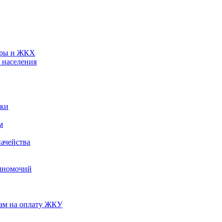
туры и ЖКХ
 населения
ики
м
ачейства
лномочий
нам на оплату ЖКУ