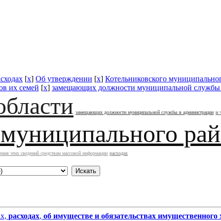
асходах
[
x
]
Об утверждении
[
x
]
Котельниковского муниципально
ов их семей
[
x
]
замещающих должности муниципальной службы 
области
замещающих должности муниципальной службы в администрации
и 
 муниципального ра
ения этих сведений средствам массовой информации
расходах
ах,
расходах
,
об имуществе и обязательствах имущественного 