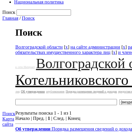
Национальная политика
Поиск
Главная
/
Поиск
Поиск
Волгоградской области
[
x
]
на сайте администрации
[
x
]
р
обязательствах имущественного характера лиц
[
x
]
и член
Волгоградской 
в сети Интернет
Котельниковского
Об утверждении
лиц
опубликования
Порядка размещения сведений о доходах
предоставл
Результаты поиска 1 - 1 из 1
Поиск
Начало | Пред. |
1
| След. | Конец
Карта
сайта
Об утверждении
Порядка размещения сведений о доход