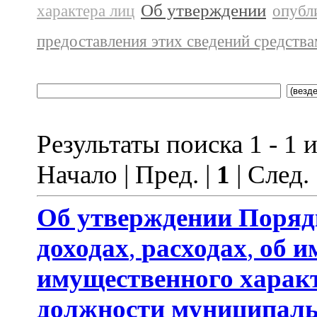
Об утверждении
характера лиц
опубл
предоставления этих сведений средств
Результаты поиска 1 - 1 и
Начало | Пред. |
1
| След.
Об утверждении
Поряд
доходах
,
расходах
,
об и
имущественного харак
должности муниципаль