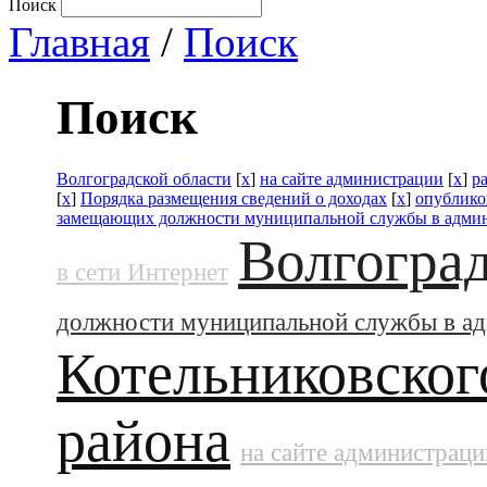
Поиск
Главная
/
Поиск
Поиск
Волгоградской области
[
x
]
на сайте администрации
[
x
]
р
[
x
]
Порядка размещения сведений о доходах
[
x
]
опублико
замещающих должности муниципальной службы в адми
Волгоград
в сети Интернет
должности муниципальной службы в а
Котельниковског
района
на сайте администраци