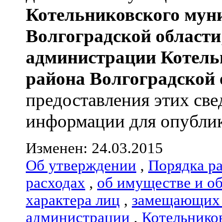
Котельниковского мун
Волгоградской области
администрации
Котель
района
Волгоградской 
предоставления этих све
информации для опублик
Изменен: 24.03.2015
Об утверждении
,
Порядка р
расходах
,
об имуществе и о
характера лиц
,
замещающих 
администрации
,
Котельнико