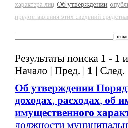
Об утверждении
характера лиц
опубл
предоставления этих сведений средств
Результаты поиска 1 - 1 и
Начало | Пред. |
1
| След.
Об утверждении
Поряд
доходах
,
расходах
,
об и
имущественного харак
должности муниципальн