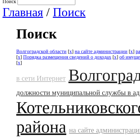
Поиск
Главная
/
Поиск
Поиск
Волгоградской области
[
x
]
на сайте администрации
[
x
]
р
[
x
]
Порядка размещения сведений о доходах
[
x
]
об имуще
[
x
]
Волгоград
в сети Интернет
должности муниципальной службы в а
Котельниковског
района
на сайте администраци